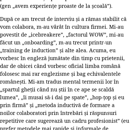
(gen „avem experiențe proaste de la școală”).
După ce am trecut de interviu și a rămas stabilit că
vom colabora, m-au vârât în cultura firmei. Mi-au
povestit de „icebreakere”, „factorul WOW”, mi-au
făcut un „onboarding”, m-au trecut printr-un
„training de induction” și alte alea. Acuma, eu
vorbesc în engleză jumătate din timp cu prietenii,
dar de obicei când vorbesc oficial limba română
folosesc mai rar englezisme și bag echivalentele
românești. Mi-am tradus mental termenii lor în
„spartul gheții când nu știi în ce ape se scaldă
lumea”, „îi musai să-i dai pe spate”, „hop-țop și eu
prin firmă” și „metoda inductivă de formare a
noilor colaboratori prin întrebări și răspunsuri
repetitive care sugerează un cadru profesionist” (eu
prefer metodele mai rapide și informale de