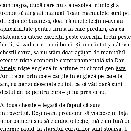
cam nașpa, după care nu s-a rezolvat nimic și a
trebuit să aleg alt manual. Toate manualele sunt pe
direcția de business, doar că unele lecții n-aveau
aplicabilitate pentru firma la care predam, așa că
stăteam să citesc exerciții peste exerciții, lecții peste
lecții, să văd care-i mai bună. Și am căutat și câteva
chestii extra, să nu stăm doar agățați de manualul
efectiv: niște economie comportamentală via
Dan
Ariely
, niște engleză în acțiune cu clipuri gen
ăsta
.
Am trecut prin toate cărțile în engleză pe care le
am, cu benzi desenate cu tot, ca să văd dacă sunt
destul de ok pentru curs – și nu prea erau.
A doua chestie e legată de faptul că sunt
introvertită. Deși n-am probleme să vorbesc în fața
unor oameni sau să conduc o lecție, mă cam fură de
energie rapid, la sfârșitul cursurilor sunt stoarsă. E