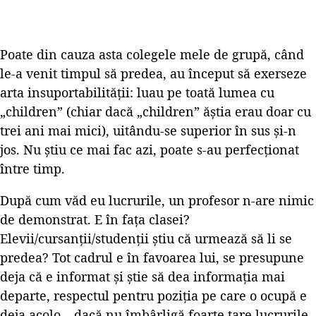
Poate din cauza asta colegele mele de grupă, când
le-a venit timpul să predea, au început să exerseze
arta insuportabilității: luau pe toată lumea cu
„children” (chiar dacă „children” ăștia erau doar cu
trei ani mai mici), uitându-se superior în sus și-n
jos. Nu știu ce mai fac azi, poate s-au perfecționat
între timp.
După cum văd eu lucrurile, un profesor n-are nimic
de demonstrat. E în fața clasei?
Elevii/cursanții/studenții știu că urmează să li se
predea? Tot cadrul e în favoarea lui, se presupune
deja că e informat și știe să dea informația mai
departe, respectul pentru poziția pe care o ocupă e
deja acolo – dacă nu îmbârligă foarte tare lucrurile,