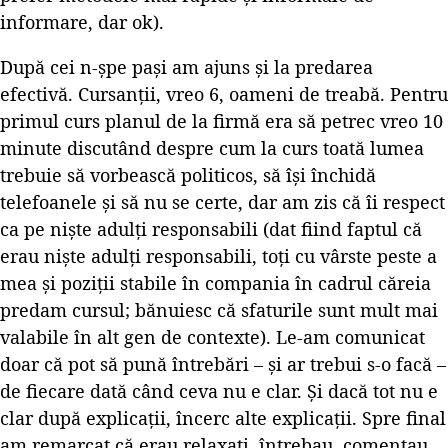
informare, dar ok).
După cei n-șpe pași am ajuns și la predarea
efectivă. Cursanții, vreo 6, oameni de treabă. Pentru
primul curs planul de la firmă era să petrec vreo 10
minute discutând despre cum la curs toată lumea
trebuie să vorbească politicos, să își închidă
telefoanele și să nu se certe, dar am zis că îi respect
ca pe niște adulți responsabili (dat fiind faptul că
erau niște adulți responsabili, toți cu vârste peste a
mea și poziții stabile în compania în cadrul căreia
predam cursul; bănuiesc că sfaturile sunt mult mai
valabile în alt gen de contexte). Le-am comunicat
doar că pot să pună întrebări – și ar trebui s-o facă –
de fiecare dată când ceva nu e clar. Și dacă tot nu e
clar după explicații, încerc alte explicații. Spre final
am remarcat că erau relaxați, întrebau, comentau.