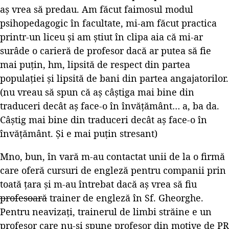
aș vrea să predau. Am făcut faimosul modul
psihopedagogic în facultate, mi-am făcut practica
printr-un liceu și am știut în clipa aia că mi-ar
surâde o carieră de profesor dacă ar putea să fie
mai puțin, hm, lipsită de respect din partea
populației și lipsită de bani din partea angajatorilor.
(nu vreau să spun că aș câștiga mai bine din
traduceri decât aș face-o în învățământ… a, ba da.
Câștig mai bine din traduceri decât aș face-o în
învățământ. Și e mai puțin stresant)
Mno, bun, în vară m-au contactat unii de la o firmă
care oferă cursuri de engleză pentru companii prin
toată țara și m-au întrebat dacă aș vrea să fiu
profesoară
trainer de engleză în Sf. Gheorghe.
Pentru neavizați, trainerul de limbi străine e un
profesor care nu-și spune profesor din motive de PR