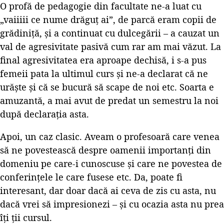
O profă de pedagogie din facultate ne-a luat cu
„vaiiiii ce nume drăguț ai”, de parcă eram copii de
grădiniță, și a continuat cu dulcegării – a cauzat un
val de agresivitate pasivă cum rar am mai văzut. La
final agresivitatea era aproape dechisă, i s-a pus
femeii pata la ultimul curs și ne-a declarat că ne
urăște și că se bucură să scape de noi etc. Soarta e
amuzantă, a mai avut de predat un semestru la noi
după declarația asta.
Apoi, un caz clasic. Aveam o profesoară care venea
să ne povestească despre oamenii importanți din
domeniu pe care-i cunoscuse și care ne povestea de
conferințele le care fusese etc. Da, poate fi
interesant, dar doar dacă ai ceva de zis cu asta, nu
dacă vrei să impresionezi – și cu ocazia asta nu prea
îți ții cursul.