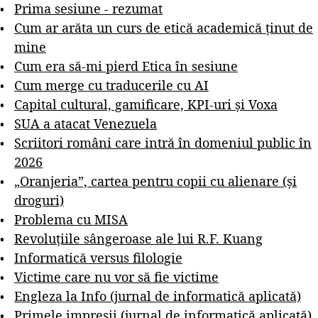
Prima sesiune - rezumat
Cum ar arăta un curs de etică academică ținut de
mine
Cum era să-mi pierd Etica în sesiune
Cum merge cu traducerile cu AI
Capital cultural, gamificare, KPI-uri și Voxa
SUA a atacat Venezuela
Scriitori români care intră în domeniul public în
2026
„Oranjeria”, cartea pentru copii cu alienare (și
droguri)
Problema cu MISA
Revoluțiile sângeroase ale lui R.F. Kuang
Informatică versus filologie
Victime care nu vor să fie victime
Engleza la Info (jurnal de informatică aplicată)
Primele impresii (jurnal de informatică aplicată)