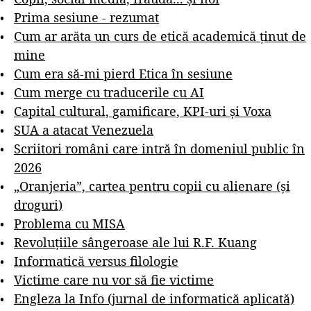
Prima sesiune - rezumat
Cum ar arăta un curs de etică academică ținut de
mine
Cum era să-mi pierd Etica în sesiune
Cum merge cu traducerile cu AI
Capital cultural, gamificare, KPI-uri și Voxa
SUA a atacat Venezuela
Scriitori români care intră în domeniul public în
2026
„Oranjeria”, cartea pentru copii cu alienare (și
droguri)
Problema cu MISA
Revoluțiile sângeroase ale lui R.F. Kuang
Informatică versus filologie
Victime care nu vor să fie victime
Engleza la Info (jurnal de informatică aplicată)