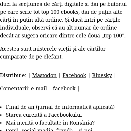
duci la secțiunea de cărți digitale și dai pe butonul
pe care scrie tot
top 100 ebooks
, dai de puțin alte
cărți în puțin altă ordine. Și dacă intri pe cărțile
individuale, observi că au alt număr de ordine
decât ar sugera oricare dintre cele două „top 100”.
Acestea sunt misterele vieții și ale cărților
cumpărate de pe elefant.
Distribuie: |
Mastodon
|
Facebook
|
Bluesky
|
Comentarii:
e-mail
|
facebook
|
Final de an (jurnal de informatică aplicată)
Starea curentă a Facebookului
Mai merită o facultate în România?
Copii, social media, fraudă... și noi