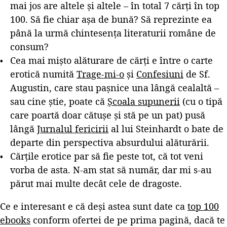
mai jos are altele și altele – în total 7 cărți în top
100. Să fie chiar așa de bună? Să reprezinte ea
până la urmă chintesența literaturii române de
consum?
Cea mai mișto alăturare de cărți e între o carte
erotică numită
Trage-mi-o
și
Confesiuni
de Sf.
Augustin, care stau pașnice una lângă cealaltă –
sau cine știe, poate că
Școala supunerii
(cu o tipă
care poartă doar cătușe și stă pe un pat) pusă
lângă
Jurnalul fericirii
al lui Steinhardt o bate de
departe din perspectiva absurdului alăturării.
Cărțile erotice par să fie peste tot, că tot veni
vorba de asta. N-am stat să număr, dar mi s-au
părut mai multe decât cele de dragoste.
Ce e interesant e că deși astea sunt date ca
top 100
ebooks
conform ofertei de pe prima pagină, dacă te