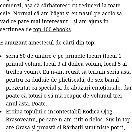
comenzi, așa că sărbătoresc cu reduceri la toate
cele. Normal că am băgat și eu nasul pe acolo să
văd ce pare mai interesant – și am ajuns în
secțiunea de
top 100 ebooks
.
E amuzant amestecul de cărți din top:
seria
50 de umbre
e pe primele locuri (locul 1
primul volum, locul 3 al doilea volum, locul 5 al
treilea voum). Eu n-am reușit să termin seria asta
pentru că duduie de plictiseală, de sex banal
prezentat ca special și de abuzuri emoționale, dar
poate că totuși o să mă reapuc de volumul trei
anul ăsta. Poate.
Eroina topului e incontestabil Rodica Ojog-
Brașoveanu, pe care n-am citit-o deloc. Sus în top
are
Grasă și proastă
și
Bărbații sunt niște porci
,