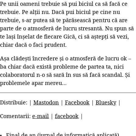
Pe unii oameni trebuie să pui biciul ca să facă ce
trebuie. Pe alții nu. Dacă pui biciul pe cine nu
trebuie, s-ar putea să te părăsească pentru că are
parte de o atmosferă de lucru stresantă. Nu spun să
te lași înșelat de fiecare Gică, ci să aștepți să vezi,
chiar dacă o faci prudent.
Așa clădești încredere și o atmosferă de lucru ok –
ba chiar dacă există probleme de partea ta, nici
colaboratorul n-o să sară în sus să facă scandal. Și
problemele apar mereu…
Distribuie: |
Mastodon
|
Facebook
|
Bluesky
|
Comentarii:
e-mail
|
facebook
|
Final de an (jurnal de informatică aplicată)