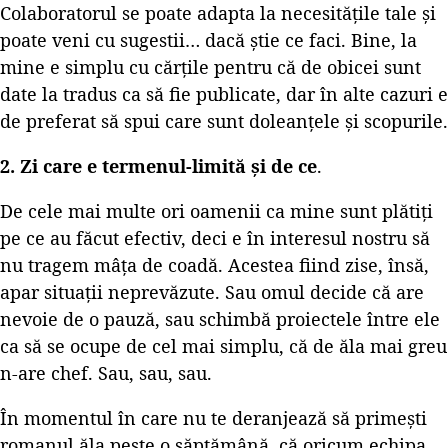
Colaboratorul se poate adapta la necesitățile tale și
poate veni cu sugestii… dacă știe ce faci. Bine, la
mine e simplu cu cărțile pentru că de obicei sunt
date la tradus ca să fie publicate, dar în alte cazuri e
de preferat să spui care sunt doleanțele și scopurile.
2. Zi care e termenul-limită și de ce
.
De cele mai multe ori oamenii ca mine sunt plătiți
pe ce au făcut efectiv, deci e în interesul nostru să
nu tragem mâța de coadă. Acestea fiind zise, însă,
apar situații neprevăzute. Sau omul decide că are
nevoie de o pauză, sau schimbă proiectele între ele
ca să se ocupe de cel mai simplu, că de ăla mai greu
n-are chef. Sau, sau, sau.
În momentul în care nu te deranjează să primești
romanul ăla peste o săptămână, că oricum echipa