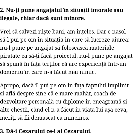
2. Nu-ți pune angajatul în situații imorale sau
ilegale, chiar dacă sunt minore
.
Vrei să salvezi niște bani, am înțeles. Dar e nasol
să-l pui pe om în situația în care să lucreze aiurea:
nu-l pune pe angajat să folosească materiale
piratate ca să-ți facă proiectul; nu-l pune pe angajat
să spună în fața terților că are experiență într-un
domeniu în care n-a făcut mai nimic.
Apropo, dacă îl pui pe om în fața faptului împlinit
și află despre sine că e mare mahăr, coach de
dezvoltare personală cu diplome în eneagramă și
alte chestii, când el n-a făcut în viața lui așa ceva,
meriți să fii demascat ca mincinos.
3. Dă-i Cezarului ce-i al Cezarului
.