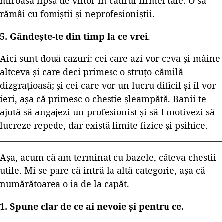
miroasă lipsa de viitor în cadrul firmei tale. O să
rămâi cu fomiștii și neprofesioniștii.
5. Gândește-te din timp la ce vrei
.
Aici sunt două cazuri: cei care azi vor ceva și mâine
altceva și care deci primesc o struțo-cămilă
dizgrațioasă; și cei care vor un lucru dificil și îl vor
ieri, așa că primesc o chestie șleampătă. Banii te
ajută să angajezi un profesionist și să-l motivezi să
lucreze repede, dar există limite fizice și psihice.
Așa, acum că am terminat cu bazele, câteva chestii
utile. Mi se pare că intră la altă categorie, așa că
numărătoarea o ia de la capăt.
1. Spune clar de ce ai nevoie și pentru ce.