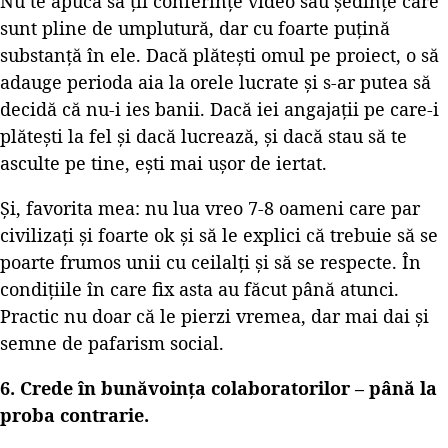
Nu te apuca să ții conferințe video sau ședințe care
sunt pline de umplutură, dar cu foarte puțină
substanță în ele. Dacă plătești omul pe proiect, o să
adauge perioda aia la orele lucrate și s-ar putea să
decidă că nu-i ies banii. Dacă iei angajații pe care-i
plătești la fel și dacă lucrează, și dacă stau să te
asculte pe tine, ești mai ușor de iertat.
Și, favorita mea: nu lua vreo 7-8 oameni care par
civilizați și foarte ok și să le explici că trebuie să se
poarte frumos unii cu ceilalți și să se respecte. În
condițiile în care fix asta au făcut până atunci.
Practic nu doar că le pierzi vremea, dar mai dai și
semne de pafarism social.
6. Crede în bunăvoința colaboratorilor – până la
proba contrarie.