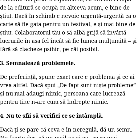
de la editură se ocupă cu altceva acum, e bine de
știut. Dacă în schimb e nevoie urgentă-urgentă ca o
carte să fie gata pentru un festival, e și mai bine de
știut. Colaboratorul tău o să aibă grijă să învârtă
lucrurile în așa fel încât să fie lumea mulțumită – și
fără să clacheze psihic, pe cât posibil.
3. Semnalează problemele.
De preferință, spune exact care e problema și ce ai
vrea altfel. Dacă spui „De fapt sunt niște probleme”
și nu mai adaugi nimic, persoana care lucrează
pentru tine n-are cum să îndrepte nimic.
4. Nu te sfii să verifici ce se întâmplă.
Dacă ți se pare că ceva e în neregulă, dă un semn.
Nu foarte des, că un mail pe zi cu „ce se mai