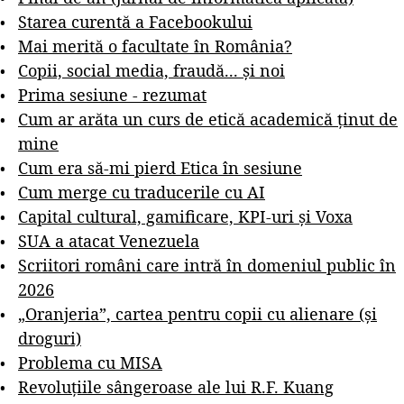
Starea curentă a Facebookului
Mai merită o facultate în România?
Copii, social media, fraudă... și noi
Prima sesiune - rezumat
Cum ar arăta un curs de etică academică ținut de
mine
Cum era să-mi pierd Etica în sesiune
Cum merge cu traducerile cu AI
Capital cultural, gamificare, KPI-uri și Voxa
SUA a atacat Venezuela
Scriitori români care intră în domeniul public în
2026
„Oranjeria”, cartea pentru copii cu alienare (și
droguri)
Problema cu MISA
Revoluțiile sângeroase ale lui R.F. Kuang