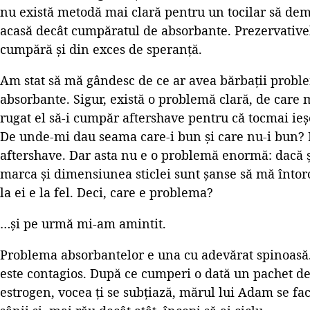
nu există metodă mai clară pentru un tocilar să dem
acasă decât cumpăratul de absorbante. Prezervative
cumpără și din exces de speranță.
Am stat să mă gândesc de ce ar avea bărbații prob
absorbante. Sigur, există o problemă clară, de care
rugat el să-i cumpăr aftershave pentru că tocmai ie
De unde-mi dau seama care-i bun și care nu-i bun?
aftershave. Dar asta nu e o problemă enormă: dacă șt
marca și dimensiunea sticlei sunt șanse să mă întorc
la ei e la fel. Deci, care e problema?
…și pe urmă mi-am amintit.
Problema absorbantelor e una cu adevărat spinoasă. 
este contagios. După ce cumperi o dată un pachet de
estrogen, vocea ți se subțiază, mărul lui Adam se fac