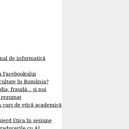
rnal de informatică
a Facebookului
cultate în România?
dia, fraudă... și noi
- rezumat
 curs de etică academică
ierd Etica în sesiune
raducerile cu AI