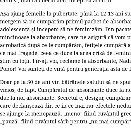
sânii și, mai rău decât atât, începi să ai ciclu.
Așa ajung femeile la pubertate: până la 12-13 ani s
mergem să ne cumpărăm primul pachet de absorban
adolescență și începem să ne feminizăm. Din păcate
mincinoase la absorbante, care ne asigură că vom p
acrobatică după ce le cumpărăm, fetițele cumpără ab
ce mai fragede, ceea ce duce la acea criză de femin
știm cu toții. Fir-ați voi, reclame la absorbante, Na
Ponor! Voi sunteți de vină pentru generația asta de f
Doar pe la 50 de ani vin bătrânele satului să ne spu
vicios, de fapt. Cumpăratul de absorbante duce la no
duc la noi absorbante. Secretul e, desigur, cumpărar
care declanșează din ce în ce mai rar efectele nedor
se ajunge la menopauză, „meno” fiind cuvântul grec
„pauză” fiind cuvântul sârb pentru „nu mai cumpăr