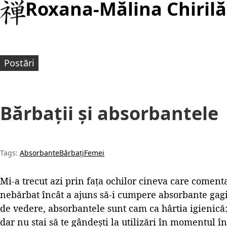
Roxana-Mălina Chirilă
Postări
Bărbații și absorbantele
Tags:
Absorbante
Bărbați
Femei
Mi-a trecut azi prin fața ochilor cineva care comenta
nebărbat încât a ajuns să-i cumpere absorbante gag
de vedere, absorbantele sunt cam ca hârtia igienică: 
dar nu stai să te gândești la utilizări în momentul în 