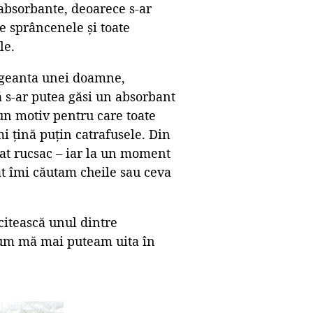
absorbante, deoarece s-ar
re sprâncenele și toate
le.
ă geanta unei doamne,
ă s-ar putea găsi un absorbant
 un motiv pentru care toate
mi țină puțin catrafusele. Din
uat rucsac – iar la un moment
ât îmi căutam cheile sau ceva
citească unul dintre
cum mă mai puteam uita în