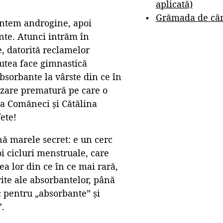
aplicată)
Grămada de cărț
untem androgine, apoi
te. Atunci intrăm în
, datorită reclamelor
utea face gimnastică
sorbante la vârste din ce în
izare prematură pe care o
dia Comăneci și Cătălina
ete!
nă marele secret: e un cerc
i cicluri menstruale, care
ea lor din ce în ce mai rară,
ite ale absorbantelor, până
 pentru „absorbante” și
”.