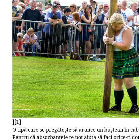
][1]
O tipă care se pregătește să arunce un buștean în cab
Pentru că absorbantele te pot ajuta să faci orice-ți dor