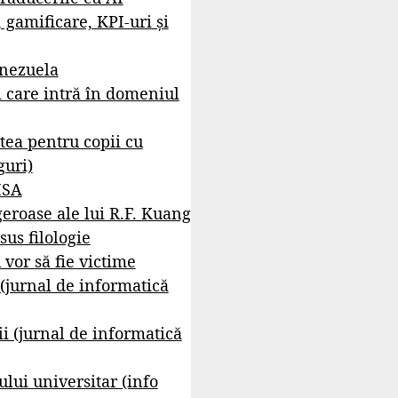
, gamificare, KPI-uri și
enezuela
i care intră în domeniul
tea pentru copii cu
guri)
ISA
geroase ale lui R.F. Kuang
sus filologie
 vor să fie victime
 (jurnal de informatică
i (jurnal de informatică
lui universitar (info