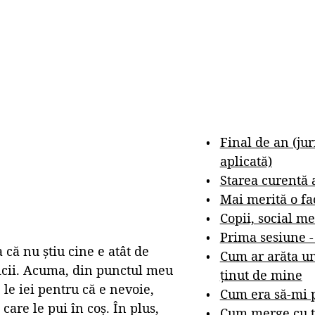
Final de an (ju
aplicată)
Starea curentă 
Mai merită o fa
Copii, social me
Prima sesiune 
 că nu știu cine e atât de
Cum ar arăta un
icii. Acuma, din punctul meu
ținut de mine
le iei pentru că e nevoie,
Cum era să-mi p
care le pui în coș. În plus,
Cum merge cu t