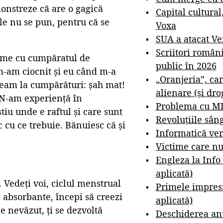
onstreze că are o gagică
Capital cultural
le nu se pun, pentru că se
Voxa
SUA a atacat V
Scriitori român
leme cu cumpăratul de
public în 2026
 m-am ciocnit și eu când m-a
„Oranjeria”, car
șeam la cumpărături: șah mat!
alienare (și dro
 N-am experiență în
Problema cu M
iu unde e raftul și care sunt
Revoluțiile sân
 cu ce trebuie. Bănuiesc că și
Informatică ver
Victime care nu
Engleza la Info
aplicată)
Vedeți voi, ciclul menstrual
Primele impresi
 absorbante, începi să creezi
aplicată)
e nevăzut, ți se dezvoltă
Deschiderea anu