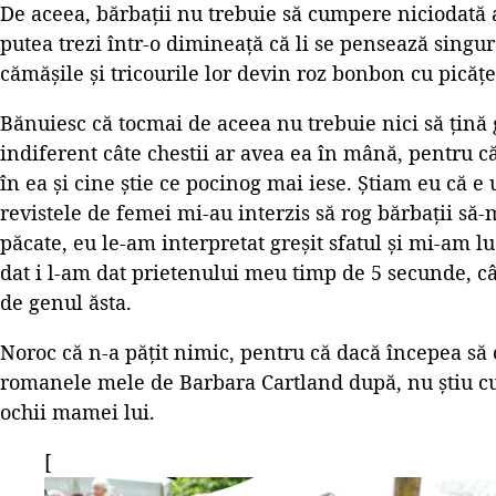
De aceea, bărbații nu trebuie să cumpere niciodată 
putea trezi într-o dimineață că li se pensează singu
cămășile și tricourile lor devin roz bonbon cu picățe
Bănuiesc că tocmai de aceea nu trebuie nici să țin
indiferent câte chestii ar avea ea în mână, pentru c
în ea și cine știe ce pocinog mai iese. Știam eu că e
revistele de femei mi-au interzis să rog bărbații să-
păcate, eu le-am interpretat greșit sfatul și mi-am l
dat i l-am dat prietenului meu timp de 5 secunde, c
de genul ăsta.
Noroc că n-a pățit nimic, pentru că dacă începea să 
romanele mele de Barbara Cartland după, nu știu 
ochii mamei lui.
[