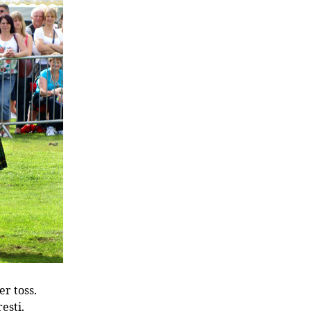
er toss.
ești.