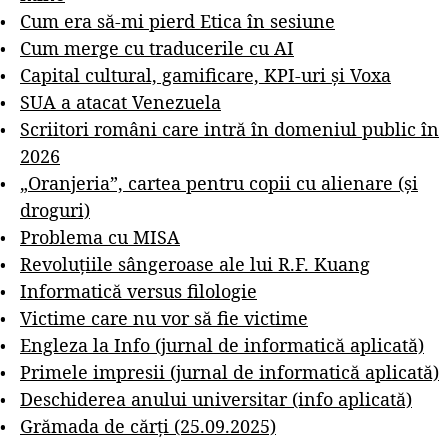
Cum era să-mi pierd Etica în sesiune
Cum merge cu traducerile cu AI
Capital cultural, gamificare, KPI-uri și Voxa
SUA a atacat Venezuela
Scriitori români care intră în domeniul public în
2026
„Oranjeria”, cartea pentru copii cu alienare (și
droguri)
Problema cu MISA
Revoluțiile sângeroase ale lui R.F. Kuang
Informatică versus filologie
Victime care nu vor să fie victime
Engleza la Info (jurnal de informatică aplicată)
Primele impresii (jurnal de informatică aplicată)
Deschiderea anului universitar (info aplicată)
Grămada de cărți (25.09.2025)