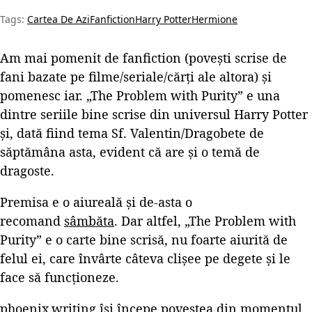
Tags:
Cartea De Azi
Fanfiction
Harry Potter
Hermione
Am mai pomenit de fanfiction (povești scrise de
fani bazate pe filme/seriale/cărți ale altora) și
pomenesc iar. „The Problem with Purity” e una
dintre seriile bine scrise din universul Harry Potter
și, dată fiind tema Sf. Valentin/Dragobete de
săptămâna asta, evident că are și o temă de
dragoste.
Premisa e o aiureală și de-asta o
recomand
sâmbăta
. Dar altfel, „The Problem with
Purity” e o carte bine scrisă, nu foarte aiurită de
felul ei, care învârte câteva clișee pe degete și le
face să funcționeze.
phoenix.writing își începe povestea din momentul