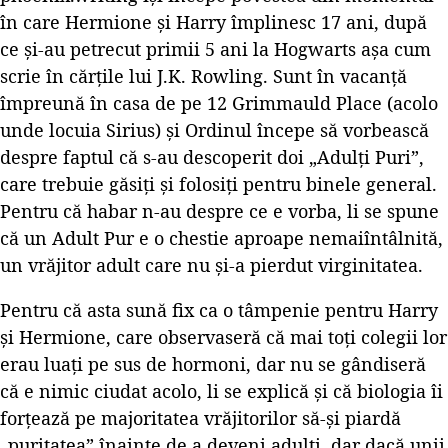
în care Hermione și Harry împlinesc 17 ani, după
ce și-au petrecut primii 5 ani la Hogwarts așa cum
scrie în cărțile lui J.K. Rowling. Sunt în vacanță
împreună în casa de pe 12 Grimmauld Place (acolo
unde locuia Sirius) și Ordinul începe să vorbească
despre faptul că s-au descoperit doi „Adulți Puri”,
care trebuie găsiți și folosiți pentru binele general.
Pentru că habar n-au despre ce e vorba, li se spune
că un Adult Pur e o chestie aproape nemaiîntâlnită,
un vrăjitor adult care nu și-a pierdut virginitatea.
Pentru că asta sună fix ca o tâmpenie pentru Harry
și Hermione, care observaseră că mai toți colegii lor
erau luați pe sus de hormoni, dar nu se gândiseră
că e nimic ciudat acolo, li se explică și că biologia îi
forțează pe majoritatea vrăjitorilor să-și piardă
„puritatea” înainte de a deveni adulți, dar dacă unii