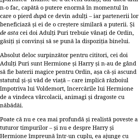
n-o fac, capătă o putere enormă în momentul în
care o pierd
după
ce devin adulți – iar partenerii lor
beneficiază și ei de o creștere similară a puterii. Și
de asta
cei doi Adulți Puri trebuie vânați de Ordin,
găsiți și convinși să se pună la dispoziția binelui.
Absolut deloc surpinzător pentru cititori, cei doi
Adulți Puri sunt Hermione și Harry și n-au de gând
să fie baterii magice pentru Ordin, așa că-și ascund
statutul și-și văd de viață – care implică războiul
împotriva lui Voldemort, încercările lui Hermione
de a vindeca vârcolacii, animagi și dragoste cu
năbădăi.
Poate că nu e cea mai profundă și realistă poveste a
tuturor timpurilor – și nu e despre Harry și
Hermione împreună într-un cuplu, ea ajunge cu