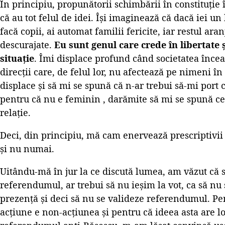
În principiu, propunătorii schimbării în constituție
că au tot felul de idei. Își imaginează că dacă iei un 
facă copii, ai automat familii fericite, iar restul ar
descurajate.
Eu sunt genul care crede în libertate 
situație
. Îmi displace profund când societatea înc
direcții care, de felul lor, nu afectează pe nimeni în
displace și să mi se spună că n-ar trebui să-mi port
pentru că nu e feminin , darămite să mi se spună ce 
relație.
Deci, din principiu, mă cam enervează prescriptivii 
și nu numai.
Uitându-mă în jur la ce discută lumea, am văzut că s
referendumul, ar trebui să nu ieșim la vot, ca să nu
prezență și deci să nu se valideze referendumul. Pe
acțiune e non-acțiunea și pentru că ideea asta are lo