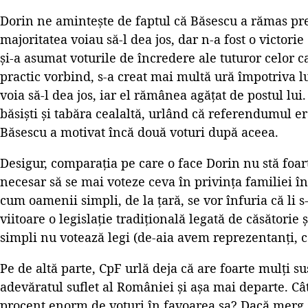
Dorin ne amintește de faptul că Băsescu a rămas pr
majoritatea voiau să-l dea jos, dar n-a fost o victorie
și-a asumat voturile de încredere ale tuturor celor c
practic vorbind, s-a creat mai multă ură împotriva lu
voia să-l dea jos, iar el rămânea agățat de postul lui
băsiști și tabăra cealaltă, urlând că referendumul er
Băsescu a motivat încă două voturi după aceea.
Desigur, comparația pe care o face Dorin nu stă foar
necesar să se mai voteze ceva în privința familiei în
cum oamenii simpli, de la țară, se vor înfuria că li s-a
viitoare o legislație tradițională legată de căsătorie
simpli nu votează legi (de-aia avem reprezentanți, ca
Pe de altă parte, CpF urlă deja că are foarte mulți su
adevăratul suflet al României și așa mai departe. Cât
procent enorm de voturi în favoarea sa? Dacă merg 