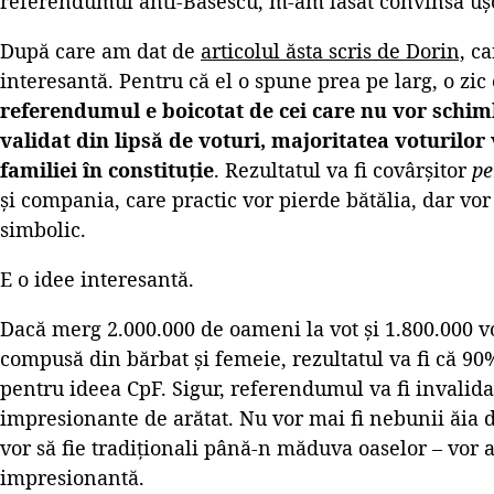
referendumul anti-Băsescu, m-am lăsat convinsă uș
După care am dat de
articolul ăsta scris de Dorin,
ca
interesantă. Pentru că el o spune prea pe larg, o zic
referendumul e boicotat de cei care nu vor schimb
validat din lipsă de voturi, majoritatea voturilor 
familiei în constituție
. Rezultatul va fi covârșitor
pe
și compania, care practic vor pierde bătălia, dar vo
simbolic.
E o idee interesantă.
Dacă merg 2.000.000 de oameni la vot și 1.800.000 vo
compusă din bărbat și femeie, rezultatul va fi că 90
pentru ideea CpF. Sigur, referendumul va fi invalidat
impresionante de arătat. Nu vor mai fi nebunii ăia 
vor să fie tradiționali până-n măduva oaselor – vor
impresionantă.