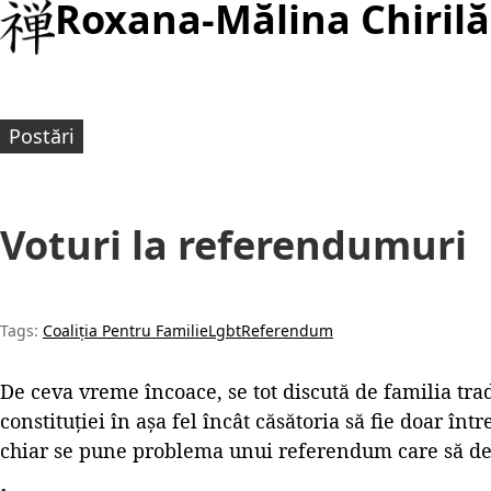
Roxana-Mălina Chirilă
Postări
Voturi la referendumuri
Tags:
Coaliția Pentru Familie
Lgbt
Referendum
De ceva vreme încoace, se tot discută de familia tra
constituției în așa fel încât căsătoria să fie doar înt
chiar se pune problema unui referendum care să dec