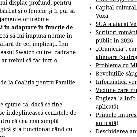
 îmi displac profund, pentru
Capital cultural
bărbat și o femeie și îi pui să
Voxa
anjamentelor trebuie
SUA a atacat V
și în adaptare în funcție de
Scriitori român
earcă să-mi impună norme în
public în 2026
 afară de cei implicați. Îmi
„Oranjeria”, car
 ceasul Swatch cu trei cadrane
alienare (și dro
ar trebui să fac într-o
Problema cu M
Revoluțiile sân
Informatică ver
de la Coaliția pentru Familie
Victime care nu
Engleza la Info
e spune că, dacă se ține
aplicată)
 se îndeplinească cerințele de
Primele impresi
ntru că cea mai simplă
aplicată)
gică și a funcționat când cu
Deschiderea anu