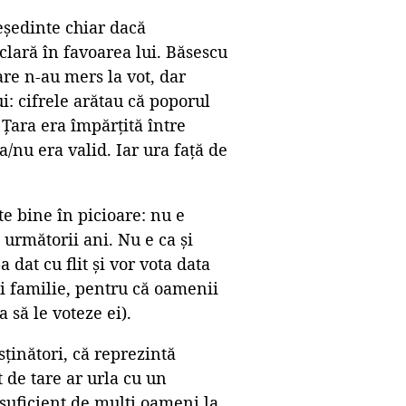
eședinte chiar dacă
 clară în favoarea lui. Băsescu
are n-au mers la vot, dar
i: cifrele arătau că poporul
. Țara era împărțită între
a/nu era valid. Iar ura față de
te bine în picioare: nu e
 următorii ani. Nu e ca și
 dat cu flit și vor vota data
 și familie, pentru că oamenii
 să le voteze ei).
sținători, că reprezintă
 de tare ar urla cu un
suficient de mulți oameni la