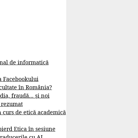
rnal de informatică
a Facebookului
cultate în România?
dia, fraudă... și noi
- rezumat
 curs de etică academică
ierd Etica în sesiune
raducerile cu AI