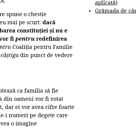
or.
aplicată)
Grămada de cărț
re spune o chestie
 eu mai pe scurt:
dacă
area constituției și nu e
vor fi
pentru
redefinirea
ntru
Coaliția pentru Familie
r
câștiga
din punct de vedere
tează ca familia să fie
% din oameni vor fi votat
, dar ei vor avea cifre foarte
de-i numeri pe degete care
 avea o imagine