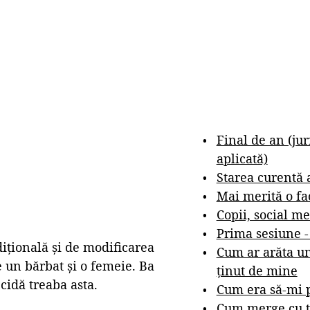
Final de an (ju
aplicată)
Starea curentă 
Mai merită o fa
Copii, social me
Prima sesiune 
dițională și de modificarea
Cum ar arăta un
re un bărbat și o femeie. Ba
ținut de mine
idă treaba asta.
Cum era să-mi p
Cum merge cu t