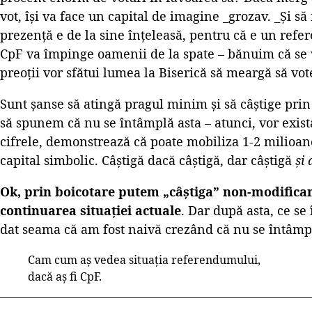
vot, își va face un capital de imagine _grozav. _Și să
prezență e de la sine înțeleasă, pentru că e un refe
CpF va împinge oamenii de la spate – bănuim că se v
preoții vor sfătui lumea la Biserică să meargă să vot
Sunt șanse să atingă pragul minim și să câștige pri
să spunem că nu se întâmplă asta – atunci, vor exista
cifrele, demonstrează că poate mobiliza 1-2 milioa
capital simbolic. Câștigă dacă câștigă, dar câștigă
și 
Ok, prin boicotare putem „câștiga” non-modificare
continuarea situației actuale
. Dar după asta, ce s
dat seama că am fost naivă crezând că nu se întâmp
Cam cum aș vedea situația referendumului,
dacă aș fi CpF.