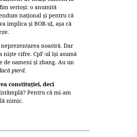
 fim serioși: o anumită
rendum național și pentru că
a implica și BOR-ul, așa că
eze.
n neprezentarea noastră. Dar
 niște cifre. CpF-ul își asumă
ne de oameni și zbang. Au un
dacă pierd
.
a constituției, deci
e întâmplă? Pentru că mi-am
lă nimic.