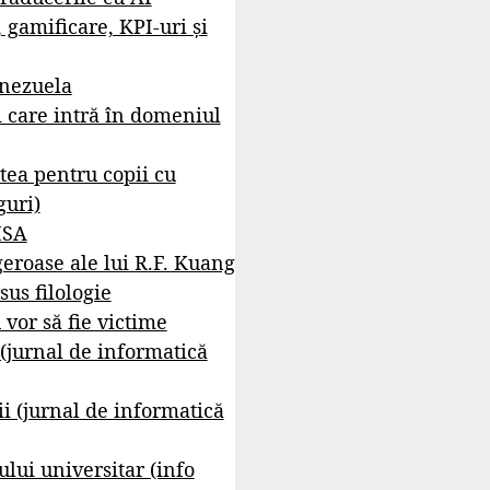
, gamificare, KPI-uri și
enezuela
i care intră în domeniul
tea pentru copii cu
guri)
ISA
geroase ale lui R.F. Kuang
sus filologie
 vor să fie victime
 (jurnal de informatică
i (jurnal de informatică
lui universitar (info