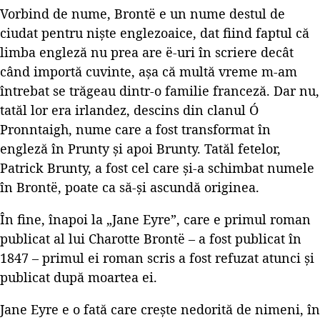
Vorbind de nume, Brontë e un nume destul de
ciudat pentru niște englezoaice, dat fiind faptul că
limba engleză nu prea are ë-uri în scriere decât
când importă cuvinte, așa că multă vreme m-am
întrebat se trăgeau dintr-o familie franceză. Dar nu,
tatăl lor era irlandez, descins din clanul Ó
Pronntaigh, nume care a fost transformat în
engleză în Prunty și apoi Brunty. Tatăl fetelor,
Patrick Brunty, a fost cel care și-a schimbat numele
în Brontë, poate ca să-și ascundă originea.
În fine, înapoi la „Jane Eyre”, care e primul roman
publicat al lui Charotte Brontë – a fost publicat în
1847 – primul ei roman scris a fost refuzat atunci și
publicat după moartea ei.
Jane Eyre e o fată care crește nedorită de nimeni, în