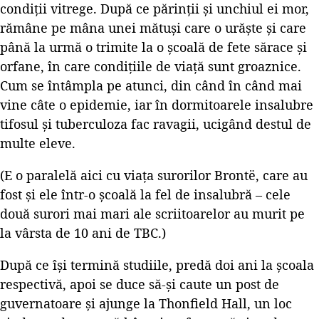
condiții vitrege. După ce părinții și unchiul ei mor,
rămâne pe mâna unei mătuși care o urăște și care
până la urmă o trimite la o școală de fete sărace și
orfane, în care condițiile de viață sunt groaznice.
Cum se întâmpla pe atunci, din când în când mai
vine câte o epidemie, iar în dormitoarele insalubre
tifosul și tuberculoza fac ravagii, ucigând destul de
multe eleve.
(E o paralelă aici cu viața surorilor Brontë, care au
fost și ele într-o școală la fel de insalubră – cele
două surori mai mari ale scriitoarelor au murit pe
la vârsta de 10 ani de TBC.)
După ce își termină studiile, predă doi ani la școala
respectivă, apoi se duce să-și caute un post de
guvernatoare și ajunge la Thonfield Hall, un loc