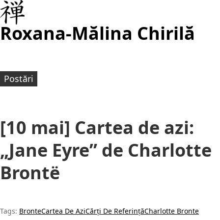
Roxana-Mălina Chirilă
Postări
[10 mai] Cartea de azi:
„Jane Eyre” de Charlotte
Brontë
Tags:
Bronte
Cartea De Azi
Cărți De Referință
Charlotte Bronte