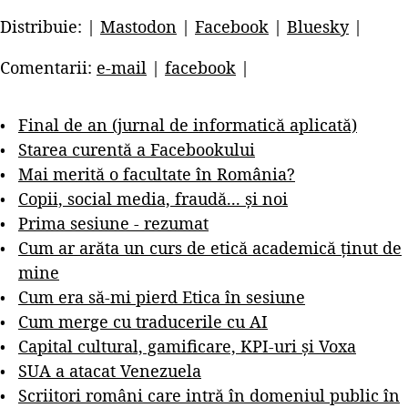
Distribuie: |
Mastodon
|
Facebook
|
Bluesky
|
Comentarii:
e-mail
|
facebook
|
Final de an (jurnal de informatică aplicată)
Starea curentă a Facebookului
Mai merită o facultate în România?
Copii, social media, fraudă... și noi
Prima sesiune - rezumat
Cum ar arăta un curs de etică academică ținut de
mine
Cum era să-mi pierd Etica în sesiune
Cum merge cu traducerile cu AI
Capital cultural, gamificare, KPI-uri și Voxa
SUA a atacat Venezuela
Scriitori români care intră în domeniul public în