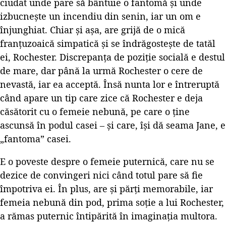
ciudat unde pare să bântuie o fantomă și unde
izbucnește un incendiu din senin, iar un om e
înjunghiat. Chiar și așa, are grijă de o mică
franțuzoaică simpatică și se îndrăgostește de tatăl
ei, Rochester. Discrepanța de poziție socială e destul
de mare, dar până la urmă Rochester o cere de
nevastă, iar ea acceptă. Însă nunta lor e întreruptă
când apare un tip care zice că Rochester e deja
căsătorit cu o femeie nebună, pe care o ține
ascunsă în podul casei – și care, își dă seama Jane, e
„fantoma” casei.
E o poveste despre o femeie puternică, care nu se
dezice de convingeri nici când totul pare să fie
împotriva ei. În plus, are și părți memorabile, iar
femeia nebună din pod, prima soție a lui Rochester,
a rămas puternic întipărită în imaginația multora.