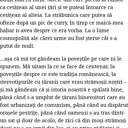
ca cetățean al unei țări și te puteai întoarce ca
cetățean al alteia. La străbunica care putea să
ofteze după un pic de curry, în timp ce maică-mea
habar n-avea despre ce era vorba. La o lume
cosmopolită ale cărei urme au fost șterse cât s-a
putut de mult.
…așa că mă tot gândeam la poveștile pe care ni le
spunem. Mă uitam la ce se face de centenar, la
poveștile despre ce este tradiția românească, la
stereotipurile cu țăranii care erau strămoșii noștri –
și mă gândeam că și istoria noastră e spălată bine,
până când s-a umplut de țărani binevoitori care au
fost urbanizați de comunism, până când au dispărut
orașele pestrițe, până când oamenii s-au tras dintr-
un sat și doar de-acolo, de zici că din moși-strămoși
dacii nu s-au urnit din loc, ci au prins rădăcini și