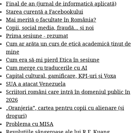
Final de an (jurnal de informatică aplicată)
Starea curentă a Facebookului
Mai merită o facultate în România?
Copii, social media, fraudă... și noi
Prima sesiune - rezumat
Cum ar arăta un curs de etică academică ținut de
mine
Cum era să-mi pierd Etica în sesiune
Cum merge cu traducerile cu AI
Capital cultural, gamificare, KPI-uri și Voxa
SUA a atacat Venezuela
Scriitori români care intră în domeniul public în
2026
„Oranjeria”, cartea pentru copii cu alienare (și
droguri)
Problema cu MISA
Revoluțiile sângeroase ale lui R.F. Kuang