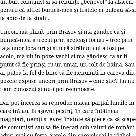
un bun comunist și să renunțe „benevol” la afaceri
pentru că altfel bunică-mea și fratele ei puteau să-și
ia adio de la studii.
Uneori mă plimb prin Brașov și mă gândec că și
bunică-mea a trecut prin aceleași locuri – trec prin
fața unor localuri și știu că străbunicul a fost pe
acolo, mă uit în poze vechi și mă gândesc că ar fi
putut să fie prinși cu un umăr, un colț de haină. Sau
ar putea la fel de bine să fie nenumiți în careva din
pozele expuse uneori prin Brașov – cine știe? Eu nu
i-am cunoscut și nu-i pot recunoaște.
Dar pot încerca să reproduc măcar parțial lumile în
care trăiau. Brașovul pestriț, în care întâlneai
maghiari, nemți și evrei înainte să plece ca să scape
de comuniști sau să fie înecați sub valuri de români
aduși mai cu forța. Satele din care plecai la război