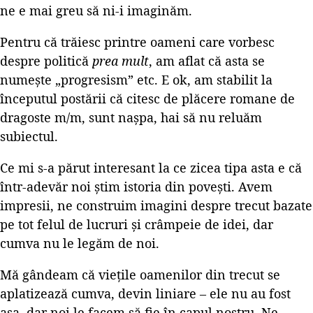
ne e mai greu să ni-i imaginăm.
Pentru că trăiesc printre oameni care vorbesc
despre politică
prea mult
, am aflat că asta se
numește „progresism” etc. E ok, am stabilit la
începutul postării că citesc de plăcere romane de
dragoste m/m, sunt nașpa, hai să nu reluăm
subiectul.
Ce mi s-a părut interesant la ce zicea tipa asta e că
într-adevăr noi știm istoria din povești. Avem
impresii, ne construim imagini despre trecut bazate
pe tot felul de lucruri și crâmpeie de idei, dar
cumva nu le legăm de noi.
Mă gândeam că viețile oamenilor din trecut se
aplatizează cumva, devin liniare – ele nu au fost
așa, dar noi le facem să fie în capul nostru. Ne