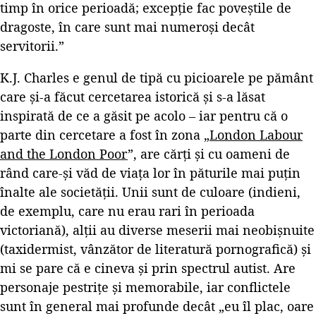
timp în orice perioadă; excepție fac poveștile de
dragoste, în care sunt mai numeroși decât
servitorii.”
K.J. Charles e genul de tipă cu picioarele pe pământ
care și-a făcut cercetarea istorică și s-a lăsat
inspirată de ce a găsit pe acolo – iar pentru că o
parte din cercetare a fost în zona „
London Labour
and the London Poor
”, are cărți și cu oameni de
rând care-și văd de viața lor în păturile mai puțin
înalte ale societății. Unii sunt de culoare (indieni,
de exemplu, care nu erau rari în perioada
victoriană), alții au diverse meserii mai neobișnuite
(taxidermist, vânzător de literatură pornografică) și
mi se pare că e cineva și prin spectrul autist. Are
personaje pestrițe și memorabile, iar conflictele
sunt în general mai profunde decât „eu îl plac, oare