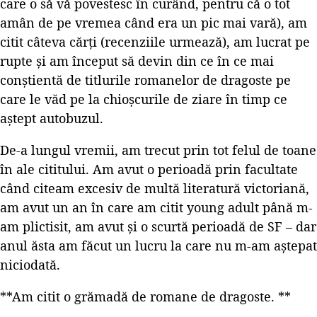
care o să vă povestesc în curând, pentru că o tot
amân de pe vremea când era un pic mai vară), am
citit câteva cărți (recenziile urmează), am lucrat pe
rupte și am început să devin din ce în ce mai
conștientă de titlurile romanelor de dragoste pe
care le văd pe la chioșcurile de ziare în timp ce
aștept autobuzul.
De-a lungul vremii, am trecut prin tot felul de toane
în ale cititului. Am avut o perioadă prin facultate
când citeam excesiv de multă literatură victoriană,
am avut un an în care am citit young adult până m-
am plictisit, am avut și o scurtă perioadă de SF – dar
anul ăsta am făcut un lucru la care nu m-am aștepat
niciodată.
**Am citit o grămadă de romane de dragoste. **