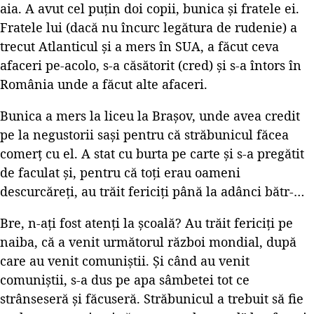
aia. A avut cel puțin doi copii, bunica și fratele ei.
Fratele lui (dacă nu încurc legătura de rudenie) a
trecut Atlanticul și a mers în SUA, a făcut ceva
afaceri pe-acolo, s-a căsătorit (cred) și s-a întors în
România unde a făcut alte afaceri.
Bunica a mers la liceu la Brașov, unde avea credit
pe la negustorii sași pentru că străbunicul făcea
comerț cu el. A stat cu burta pe carte și s-a pregătit
de faculat și, pentru că toți erau oameni
descurcăreți, au trăit fericiți până la adânci bătr-…
Bre, n-ați fost atenți la școală? Au trăit fericiți pe
naiba, că a venit următorul război mondial, după
care au venit comuniștii. Și când au venit
comuniștii, s-a dus pe apa sâmbetei tot ce
strânseseră și făcuseră. Străbunicul a trebuit să fie