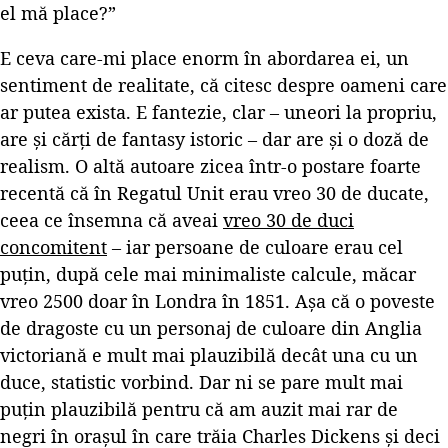
el mă place?”
E ceva care-mi place enorm în abordarea ei, un
sentiment de realitate, că citesc despre oameni care
ar putea exista. E fantezie, clar – uneori la propriu,
are și cărți de fantasy istoric – dar are și o doză de
realism. O altă autoare zicea într-o postare foarte
recentă că în Regatul Unit erau vreo 30 de ducate,
ceea ce însemna că aveai
vreo 30 de duci
concomitent
– iar persoane de culoare erau cel
puțin, după cele mai minimaliste calcule, măcar
vreo 2500 doar în Londra în 1851. Așa că o poveste
de dragoste cu un personaj de culoare din Anglia
victoriană e mult mai plauzibilă decât una cu un
duce, statistic vorbind. Dar ni se pare mult mai
puțin plauzibilă pentru că am auzit mai rar de
negri în orașul în care trăia Charles Dickens și deci