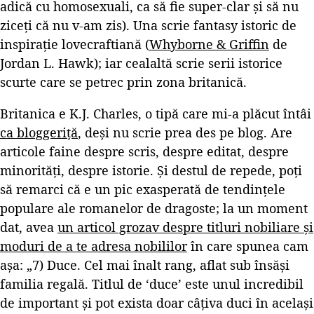
adică cu homosexuali, ca să fie super-clar și să nu
ziceți că nu v-am zis). Una scrie fantasy istoric de
inspirație lovecraftiană (
Whyborne & Griffin
de
Jordan L. Hawk); iar cealaltă scrie serii istorice
scurte care se petrec prin zona britanică.
Britanica e K.J. Charles, o tipă care mi-a plăcut întâi
ca bloggeriță
, deși nu scrie prea des pe blog. Are
articole faine despre scris, despre editat, despre
minorități, despre istorie. Și destul de repede, poți
să remarci că e un pic exasperată de tendințele
populare ale romanelor de dragoste; la un moment
dat, avea
un articol grozav despre titluri nobiliare și
moduri de a te adresa nobililor
în care spunea cam
așa: „7) Duce. Cel mai înalt rang, aflat sub însăși
familia regală. Titlul de ‘duce’ este unul incredibil
de important și pot exista doar câțiva duci în același