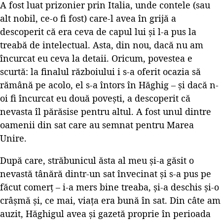
A fost luat prizonier prin Italia, unde contele (sau
alt nobil, ce-o fi fost) care-l avea în grijă a
descoperit că era ceva de capul lui și l-a pus la
treabă de intelectual. Asta, din nou, dacă nu am
încurcat eu ceva la detaii. Oricum, povestea e
scurtă: la finalul războiului i s-a oferit ocazia să
rămână pe acolo, el s-a întors în Hăghig – și dacă n-
oi fi încurcat eu două povești, a descoperit că
nevasta îl părăsise pentru altul. A fost unul dintre
oamenii din sat care au semnat pentru Marea
Unire.
După care, străbunicul ăsta al meu și-a găsit o
nevastă tânără dintr-un sat învecinat și s-a pus pe
făcut comerț – i-a mers bine treaba, și-a deschis și-o
crâșmă și, ce mai, viața era bună în sat. Din câte am
auzit, Hăghigul avea și gazetă proprie în perioada