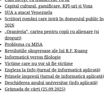
Capital cultural, gamificare, KPI-uri și Voxa
SUA a atacat Venezuela
Scriitori români care intră în domeniul public în
2026
„Oranjeria”, cartea pentru copii cu alienare (și
droguri)
Problema cu MISA
Revoluțiile sângeroase ale lui R.F. Kuang
Informatică versus filologie
Victime care nu vor să fie victime
Engleza la Info (jurnal de informatică aplicată)
Primele impresii (jurnal de informatică aplicată)
Deschiderea anului universitar (info aplicată)
Grămada de cărți (25.09.2025)