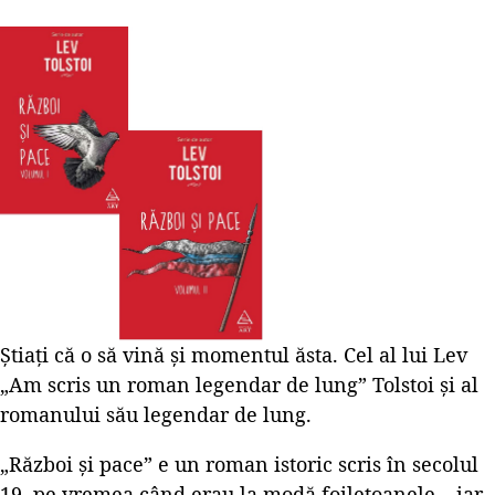
Știați că o să vină și momentul ăsta. Cel al lui Lev
„Am scris un roman legendar de lung” Tolstoi și al
romanului său legendar de lung.
„Război și pace” e un roman istoric scris în secolul
19, pe vremea când erau la modă foiletoanele – iar