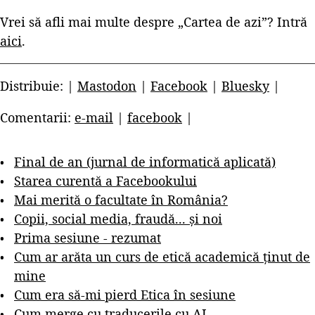
Vrei să afli mai multe despre „Cartea de azi”? Intră
aici
.
Distribuie: |
Mastodon
|
Facebook
|
Bluesky
|
Comentarii:
e-mail
|
facebook
|
Final de an (jurnal de informatică aplicată)
Starea curentă a Facebookului
Mai merită o facultate în România?
Copii, social media, fraudă... și noi
Prima sesiune - rezumat
Cum ar arăta un curs de etică academică ținut de
mine
Cum era să-mi pierd Etica în sesiune
Cum merge cu traducerile cu AI