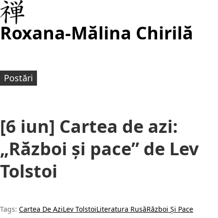
Roxana-Mălina Chirilă
Postări
[6 iun] Cartea de azi:
„Război și pace” de Lev
Tolstoi
Tags:
Cartea De Azi
Lev Tolstoi
Literatura Rusă
Război Și Pace