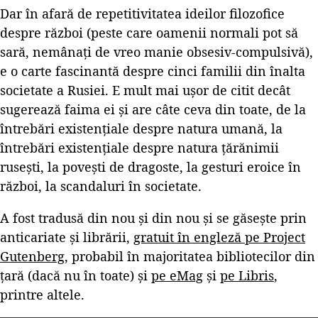
Dar în afară de repetitivitatea ideilor filozofice
despre război (peste care oamenii normali pot să
sară, nemânați de vreo manie obsesiv-compulsivă),
e o carte fascinantă despre cinci familii din înalta
societate a Rusiei. E mult mai ușor de citit decât
sugerează faima ei și are câte ceva din toate, de la
întrebări existențiale despre natura umană, la
întrebări existențiale despre natura țărănimii
rusești, la povești de dragoste, la gesturi eroice în
război, la scandaluri în societate.
A fost tradusă din nou și din nou și se găsește prin
anticariate și librării,
gratuit în engleză pe Project
Gutenberg
, probabil în majoritatea bibliotecilor din
țară (dacă nu în toate) și
pe eMag
și
pe Libris
,
printre altele.