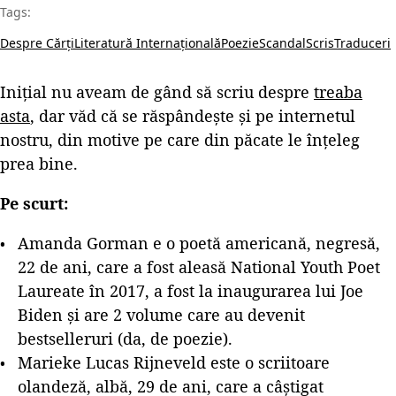
Tags:
Despre Cărți
Literatură Internațională
Poezie
Scandal
Scris
Traduceri
Inițial nu aveam de gând să scriu despre
treaba
asta
, dar văd că se răspândește și pe internetul
nostru, din motive pe care din păcate le înțeleg
prea bine.
Pe scurt:
Amanda Gorman e o poetă americană, negresă,
22 de ani, care a fost aleasă National Youth Poet
Laureate în 2017, a fost la inaugurarea lui Joe
Biden și are 2 volume care au devenit
bestselleruri (da, de poezie).
Marieke Lucas Rijneveld este o scriitoare
olandeză, albă, 29 de ani, care a câștigat