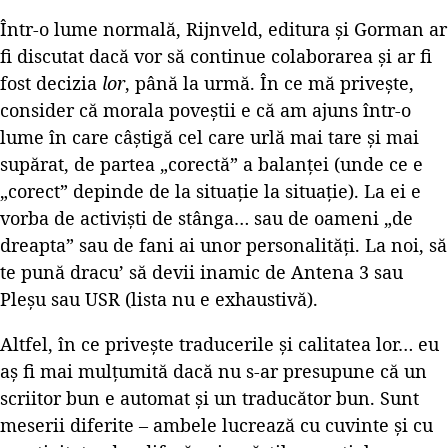
Într-o lume normală, Rijnveld, editura și Gorman ar
fi discutat dacă vor să continue colaborarea și ar fi
fost decizia
lor
, până la urmă. În ce mă privește,
consider că morala poveștii e că am ajuns într-o
lume în care câștigă cel care urlă mai tare și mai
supărat, de partea „corectă” a balanței (unde ce e
„corect” depinde de la situație la situație). La ei e
vorba de activiști de stânga… sau de oameni „de
dreapta” sau de fani ai unor personalități. La noi, să
te pună dracu’ să devii inamic de Antena 3 sau
Pleșu sau USR (lista nu e exhaustivă).
Altfel, în ce privește traducerile și calitatea lor… eu
aș fi mai mulțumită dacă nu s-ar presupune că un
scriitor bun e automat și un traducător bun. Sunt
meserii diferite – ambele lucrează cu cuvinte și cu