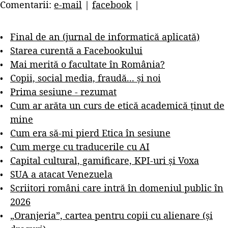
Comentarii:
e-mail
|
facebook
|
Final de an (jurnal de informatică aplicată)
Starea curentă a Facebookului
Mai merită o facultate în România?
Copii, social media, fraudă... și noi
Prima sesiune - rezumat
Cum ar arăta un curs de etică academică ținut de
mine
Cum era să-mi pierd Etica în sesiune
Cum merge cu traducerile cu AI
Capital cultural, gamificare, KPI-uri și Voxa
SUA a atacat Venezuela
Scriitori români care intră în domeniul public în
2026
„Oranjeria”, cartea pentru copii cu alienare (și