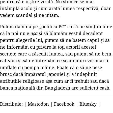
pentru că e o știre virală. Nu știm ce se mai
întâmplă acolo și cum arată lumea respectivă, doar
vedem scandal și ne uităm.
Putem da vina pe „politica PC” ca să ne simțim bine
că la noi nu e
așa
și să blamăm vestul decadent
pentru alegerile lui, putem să ne batem capul și să
ne informăm cu privire la toți actorii acestei
scenete care a răscolit lumea, sau putem să ne bem
cafeaua și să ne întrebăm ce scandaluri vor mai fi
umflate cu pompa mâine. Poate că o să ne pese
brusc dacă împăratul Japoniei și-a îndeplinit
atribuțiile religioase așa cum ar fi trebuit sau dacă
banca națională din Bangladesh are suficient cash.
Distribuie: |
Mastodon
|
Facebook
|
Bluesky
|