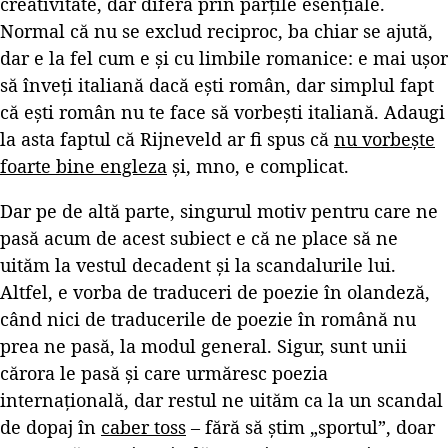
creativitate, dar diferă prin părțile esențiale.
Normal că nu se exclud reciproc, ba chiar se ajută,
dar e la fel cum e și cu limbile romanice: e mai ușor
să înveți italiană dacă ești român, dar simplul fapt
că ești român nu te face să vorbești italiană. Adaugi
la asta faptul că Rijneveld ar fi spus că
nu vorbește
foarte bine engleza
și, mno, e complicat.
Dar pe de altă parte, singurul motiv pentru care ne
pasă acum de acest subiect e că ne place să ne
uităm la vestul decadent și la scandalurile lui.
Altfel, e vorba de traduceri de poezie în olandeză,
când nici de traducerile de poezie în română nu
prea ne pasă, la modul general. Sigur, sunt unii
cărora le pasă și care urmăresc poezia
internațională, dar restul ne uităm ca la un scandal
de dopaj în
caber toss
– fără să știm „sportul”, doar