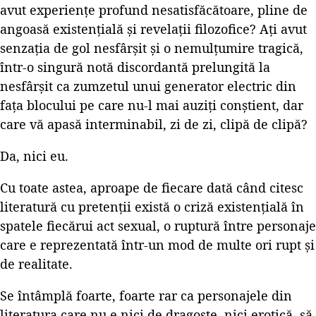
avut experiențe profund nesatisfăcătoare, pline de
angoasă existențială și revelații filozofice? Ați avut
senzația de gol nesfârșit și o nemulțumire tragică,
într-o singură notă discordantă prelungită la
nesfârșit ca zumzetul unui generator electric din
fața blocului pe care nu-l mai auziți conștient, dar
care vă apasă interminabil, zi de zi, clipă de clipă?
Da, nici eu.
Cu toate astea, aproape de fiecare dată când citesc
literatură cu pretenții există o criză existențială în
spatele fiecărui act sexual, o ruptură între personaje
care e reprezentată într-un mod de multe ori rupt și
de realitate.
Se întâmplă foarte, foarte rar ca personajele din
literatura care nu e nici de dragoste, nici erotică, să