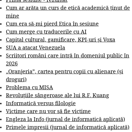
Cum ar arăta un curs de etică academică ținut de
mine
Cum era să-mi pierd Etica în sesiune
Cum merge cu traducerile cu AI
Capital cultural, gamificare, KPI-uri și Voxa
SUA a atacat Venezuela
Scriitori români care intră în domeniul public în
2026
„Oranjeria”, cartea pentru copii cu alienare (și
droguri)
Problema cu MISA
Revoluțiile sângeroase ale lui R.F. Kuang
Informatică versus filologie
Victime care nu vor să fie victime
Engleza la Info (jurnal de informatică aplicată)
Primele impresii (jurnal de informatică aplicată)