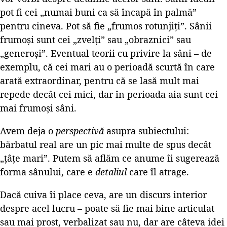
pot fi cei „numai buni ca să încapă în palmă”
pentru cineva. Pot să fie „frumos rotunjiți”. Sânii
frumoși sunt cei „zvelți” sau „obraznici” sau
„generoși”. Eventual teorii cu privire la sâni – de
exemplu, că cei mari au o perioadă scurtă în care
arată extraordinar, pentru că se lasă mult mai
repede decât cei mici, dar în perioada aia sunt cei
mai frumoși sâni.
Avem deja o
perspectivă
asupra subiectului:
bărbatul real are un pic mai multe de spus decât
„țâțe mari”. Putem să aflăm ce anume îi sugerează
forma sânului, care e
detaliul
care îl atrage.
Dacă cuiva îi place ceva, are un discurs interior
despre acel lucru – poate să fie mai bine articulat
sau mai prost, verbalizat sau nu, dar are câteva idei