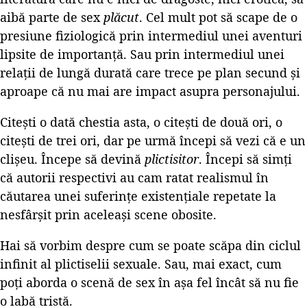
aibă parte de sex
plăcut
. Cel mult pot să scape de o
presiune fiziologică prin intermediul unei aventuri
lipsite de importanță. Sau prin intermediul unei
relații de lungă durată care trece pe plan secund și
aproape că nu mai are impact asupra personajului.
Citești o dată chestia asta, o citești de două ori, o
citești de trei ori, dar pe urmă începi să vezi că e un
clișeu. Începe să devină
plictisitor
. Începi să simți
că autorii respectivi au cam ratat realismul în
căutarea unei suferințe existențiale repetate la
nesfârșit prin aceleași scene obosite.
Hai să vorbim despre cum se poate scăpa din ciclul
infinit al plictiselii sexuale. Sau, mai exact, cum
poți aborda o scenă de sex în așa fel încât să nu fie
o labă tristă.