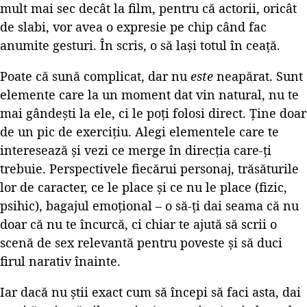
mult mai sec decât la film, pentru că actorii, oricât
de slabi, vor avea o expresie pe chip când fac
anumite gesturi. În scris, o să lași totul în ceață.
Poate că sună complicat, dar nu
este
neapărat. Sunt
elemente care la un moment dat vin natural, nu te
mai gândești la ele, ci le poți folosi direct. Ține doar
de un pic de exercițiu. Alegi elementele care te
interesează și vezi ce merge în direcția care-ți
trebuie. Perspectivele fiecărui personaj, trăsăturile
lor de caracter, ce le place și ce nu le place (fizic,
psihic), bagajul emoțional – o să-ți dai seama că nu
doar că nu te încurcă, ci chiar te ajută să scrii o
scenă de sex relevantă pentru poveste și să duci
firul narativ înainte.
Iar dacă nu știi exact cum să începi să faci asta, dai