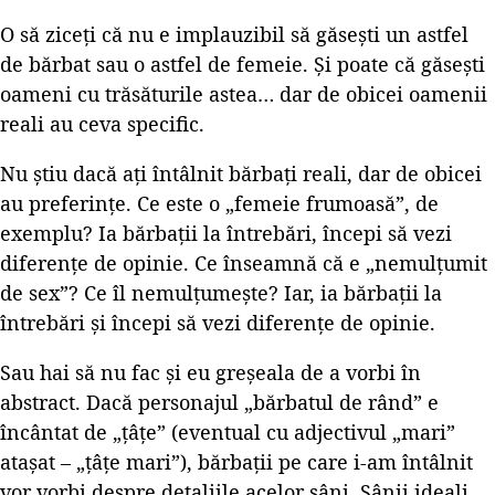
O să ziceți că nu e implauzibil să găsești un astfel
de bărbat sau o astfel de femeie. Și poate că găsești
oameni cu trăsăturile astea… dar de obicei oamenii
reali au ceva specific.
Nu știu dacă ați întâlnit bărbați reali, dar de obicei
au preferințe. Ce este o „femeie frumoasă”, de
exemplu? Ia bărbații la întrebări, începi să vezi
diferențe de opinie. Ce înseamnă că e „nemulțumit
de sex”? Ce îl nemulțumește? Iar, ia bărbații la
întrebări și începi să vezi diferențe de opinie.
Sau hai să nu fac și eu greșeala de a vorbi în
abstract. Dacă personajul „bărbatul de rând” e
încântat de „țâțe” (eventual cu adjectivul „mari”
atașat – „țâțe mari”), bărbații pe care i-am întâlnit
vor vorbi despre detaliile acelor sâni. Sânii ideali