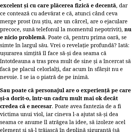
excelent și cu care plăcerea fizică e decentă
, dar
ce contează cu adevărat e că, atunci când ceva
merge prost (nu știu, are un cârcel, are o ejaculare
precoce, sună telefonul la momentul nepotrivit),
nu
e nicio problemă
. Poate că, pentru prima oară, se
simte în largul său. Vrei o revelație profundă? Iată:
ușurarea simțită îl face să-și dea seama că
întotdeauna a tras prea mult de sine și a încercat să
facă pe placul celorlalți, dar acum în sfârșit nu e
nevoie. I se ia o piatră de pe inimă.
Sau poate că personajul are o experiență pe care
și-a dorit-o, într-un cadru mult mai ok decât
credea că e necesar
. Poate avea fantezia de a fi
victima unui viol, iar cineva l-a ajutat să-și dea
seama ce anume îl atrăgea la idee, să izoleze acel
element și să-l trăiască în deplină siguranță (să