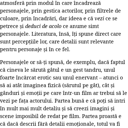
atmosferă prin modul în care încadrează
personajele, prin gestica actorilor, prin filtrele de
culoare, prin încadrări, dar ideea e că
vezi
ce se
petrece și
deduci de acolo
ce anume simt
personajele. Literatura, însă, îți spune direct care
sunt percepțiile lor, care detalii sunt relevante
pentru personaje și în ce fel.
Personajele or să-ți spună, de exemplu, dacă faptul
că cineva le sărută gâtul e un gest tandru, unul
foarte încărcat erotic sau unul enervant – atunci o
să ai atât imaginea fizică (sărutul pe gât), cât și
gânduri și emoții pe care într-un film ar trebui să le
vezi pe fața actorului. Partea bună e că poți să intri
în mult mai mult detaliu și să creezi imagini și
scene imposibil de redat pe film. Partea proastă e
că dacă descrii fără detalii emoționale, totul va fi