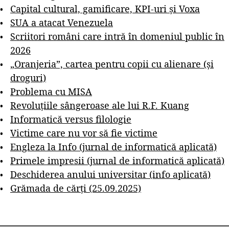
Capital cultural, gamificare, KPI-uri și Voxa
SUA a atacat Venezuela
Scriitori români care intră în domeniul public în
2026
„Oranjeria”, cartea pentru copii cu alienare (și
droguri)
Problema cu MISA
Revoluțiile sângeroase ale lui R.F. Kuang
Informatică versus filologie
Victime care nu vor să fie victime
Engleza la Info (jurnal de informatică aplicată)
Primele impresii (jurnal de informatică aplicată)
Deschiderea anului universitar (info aplicată)
Grămada de cărți (25.09.2025)