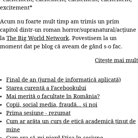
excitement*
Acum nu foarte mult timp am trimis un prim
capitol dintr-un roman horror/supranatural/acțiune
la
The Big World Network
. Povestisem la un
moment dat pe blog că aveam de gând s-o fac.
Citește mai mult
Final de an (jurnal de informatică aplicată)
Starea curentă a Facebookului
Mai merită o facultate în România?
Copii, social media, fraudă... și noi
Prima sesiune - rezumat
Cum ar arăta un curs de etică academică ținut de
mine
Cum era să-mi pierd Etica în sesiune