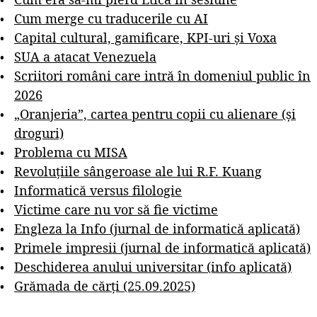
Cum merge cu traducerile cu AI
Capital cultural, gamificare, KPI-uri și Voxa
SUA a atacat Venezuela
Scriitori români care intră în domeniul public în
2026
„Oranjeria”, cartea pentru copii cu alienare (și
droguri)
Problema cu MISA
Revoluțiile sângeroase ale lui R.F. Kuang
Informatică versus filologie
Victime care nu vor să fie victime
Engleza la Info (jurnal de informatică aplicată)
Primele impresii (jurnal de informatică aplicată)
Deschiderea anului universitar (info aplicată)
Grămada de cărți (25.09.2025)