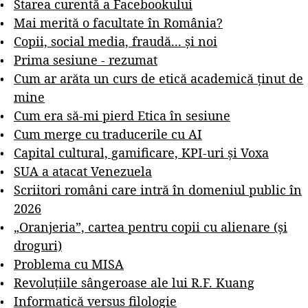
Starea curentă a Facebookului
Mai merită o facultate în România?
Copii, social media, fraudă... și noi
Prima sesiune - rezumat
Cum ar arăta un curs de etică academică ținut de
mine
Cum era să-mi pierd Etica în sesiune
Cum merge cu traducerile cu AI
Capital cultural, gamificare, KPI-uri și Voxa
SUA a atacat Venezuela
Scriitori români care intră în domeniul public în
2026
„Oranjeria”, cartea pentru copii cu alienare (și
droguri)
Problema cu MISA
Revoluțiile sângeroase ale lui R.F. Kuang
Informatică versus filologie