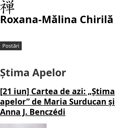
Roxana-Mălina Chirilă
Postări
Știma Apelor
[21 iun] Cartea de azi: „Știma
apelor” de Maria Surducan și
Anna J. Benczédi