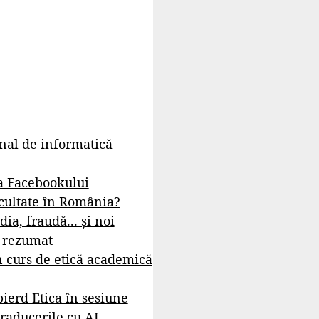
rnal de informatică
a Facebookului
cultate în România?
dia, fraudă... și noi
- rezumat
 curs de etică academică
ierd Etica în sesiune
raducerile cu AI