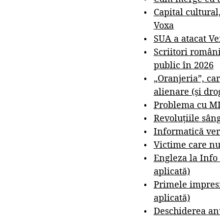
Capital cultural
Voxa
SUA a atacat V
Scriitori român
public în 2026
„Oranjeria”, car
alienare (și dro
Problema cu M
Revoluțiile sân
Informatică ver
Victime care nu
Engleza la Info
aplicată)
Primele impresi
aplicată)
Deschiderea anu