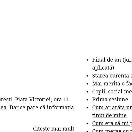
Final de an (ju
aplicată)
Starea curentă 
Mai merită o fa
Copii, social me
Prima sesiune 
ști, Piața Victoriei, ora 11.
Cum ar arăta un
cea
. Dar se pare că informația
ținut de mine
Cum era să-mi p
Citește mai mult
Cum merge cu t