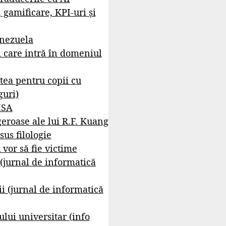
, gamificare, KPI-uri și
enezuela
i care intră în domeniul
tea pentru copii cu
guri)
ISA
geroase ale lui R.F. Kuang
sus filologie
 vor să fie victime
 (jurnal de informatică
i (jurnal de informatică
lui universitar (info