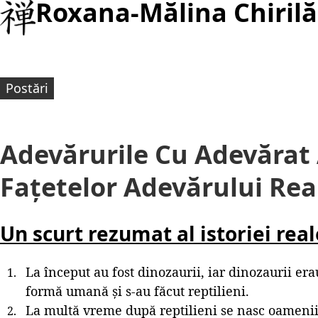
Roxana-Mălina Chirilă
Postări
Adevărurile Cu Adevărat
Fațetelor Adevărului Rea
Un scurt rezumat al istoriei rea
La început au fost dinozaurii, iar dinozaurii erau
formă umană și s-au făcut reptilieni.
La multă vreme după reptilieni se nasc oamenii –