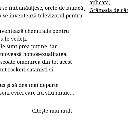
aplicată)
ru se îmbunătățesc, orele de muncă
Grămada de cărț
ă se inventează televizorul pentru
nventează chemtrails pentru
u le vedeți.
le sunt prea puține, iar
romovează homosexualitatea.
a scoate omenirea din tot acest
nt rockeri sataniști și
us și să dea mai departe
asoni evrei care nu știu nimic…
Citește mai mult