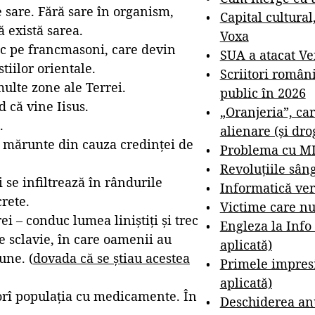
sare. Fără sare în organism,
Capital cultural
 există sarea.
Voxa
asc pe francmasoni, care devin
SUA a atacat V
tiilor orientale.
Scriitori român
multe zone ale Terrei.
public în 2026
d că vine Iisus.
„Oranjeria”, car
.
alienare (și dro
i mărunte din cauza credinței de
Problema cu M
Revoluțiile sân
se infiltrează în rândurile
Informatică ver
crete.
Victime care nu
i – conduc lumea liniștiți și trec
Engleza la Info
de sclavie, în care oamenii au
aplicată)
une. (
dovada că se știau acestea
Primele impresi
aplicată)
orî populația cu medicamente. În
Deschiderea anu