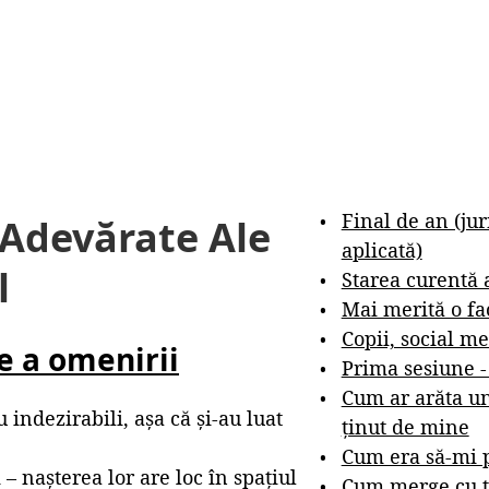
Final de an (ju
 Adevărate Ale
aplicată)
l
Starea curentă 
Mai merită o fa
Copii, social me
le a omenirii
Prima sesiune 
Cum ar arăta un
 indezirabili, așa că și-au luat
ținut de mine
Cum era să-mi p
 nașterea lor are loc în spațiul
Cum merge cu t