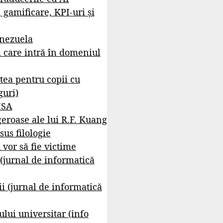
, gamificare, KPI-uri și
enezuela
i care intră în domeniul
tea pentru copii cu
guri)
ISA
geroase ale lui R.F. Kuang
sus filologie
 vor să fie victime
 (jurnal de informatică
i (jurnal de informatică
lui universitar (info