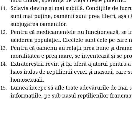
mod ciudat, speranța de viață crește puternic.
Sclavia devine și mai subtilă. Condițiile de luc
sunt mai puține, oamenii sunt prea liberi, așa c
subjugarea oamenilor.
Pentru că medicamentele nu funcționează, se i
uciderea populației. Efectele sunt cele pe care n
Pentru că oamenii au relații prea bune și drame
moralitatea e prea mare, se inventează și se p
Extratereștrii revin și își oferă ajutorul pentru 
haos indus de reptilienii evrei și masoni, care su
homosexuali.
Lumea începe să afle toate adevărurile de mai s
informațiile, pe sub nasul reptilienilor francm