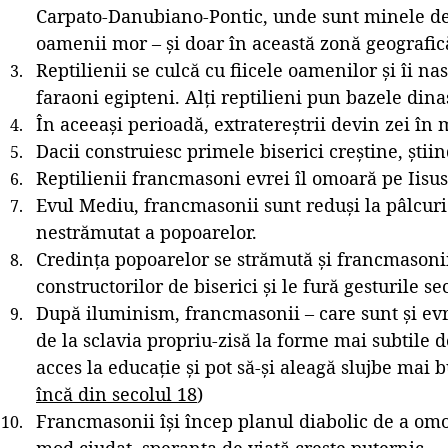
Carpato-Danubiano-Pontic, unde sunt minele de 
oamenii mor – și doar în această zonă geografică
Reptilienii se culcă cu fiicele oamenilor și îi n
faraoni egipteni. Alți reptilieni pun bazele dinas
În aceeași perioadă, extratereștrii devin zei în 
Dacii construiesc primele biserici creștine, știin
Reptilienii francmasoni evrei îl omoară pe Iisus
Evul Mediu, francmasonii sunt reduși la pâlcur
nestrămutat a popoarelor.
Credința popoarelor se strămută și francmasonii 
constructorilor de biserici și le fură gesturile se
După iluminism, francmasonii – care sunt și evre
de la sclavia propriu-zisă la forme mai subtile 
acces la educație și pot să-și aleagă slujbe mai b
încă din secolul 18
)
Francmasonii își încep planul diabolic de a om