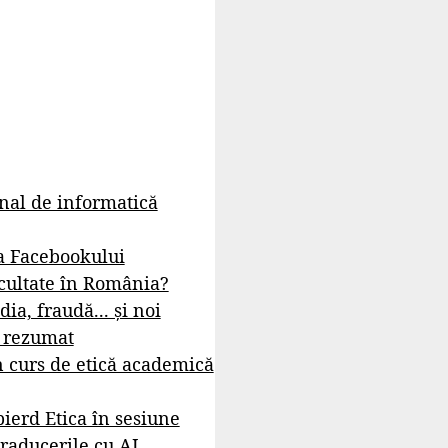
rnal de informatică
a Facebookului
cultate în România?
dia, fraudă... și noi
- rezumat
 curs de etică academică
ierd Etica în sesiune
raducerile cu AI