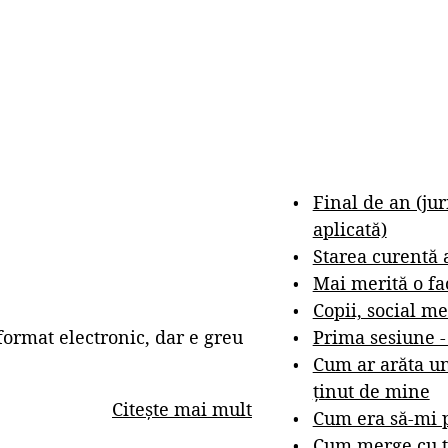
Final de an (ju
aplicată)
Starea curentă 
Mai merită o fa
Copii, social me
Prima sesiune 
ormat electronic, dar e greu
Cum ar arăta un
ținut de mine
Citește mai mult
Cum era să-mi p
Cum merge cu t