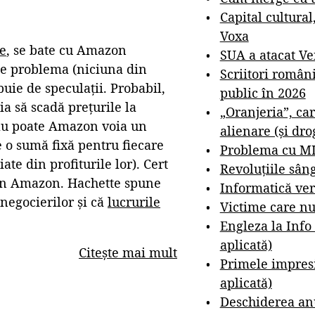
Capital cultural
Voxa
e
, se bate cu Amazon
SUA a atacat V
e e problema (niciuna din
Scriitori român
buie de speculații. Probabil,
public în 2026
a să scadă prețurile la
„Oranjeria”, car
Sau poate Amazon voia un
alienare (și dro
e o sumă fixă pentru fiecare
Problema cu M
te din profiturile lor). Cert
Revoluțiile sân
prin Amazon. Hachette spune
Informatică ver
negocierilor și că
lucrurile
Victime care nu
Engleza la Info
aplicată)
Citește mai mult
Primele impresi
aplicată)
Deschiderea anu