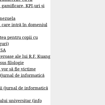
, gamificare, KPI-uri și
enezuela
i care intră în domeniul
tea pentru copii cu
guri)
ISA
geroase ale lui R.F. Kuang
sus filologie
 vor să fie victime
 (jurnal de informatică
i (jurnal de informatică
lui universitar (info