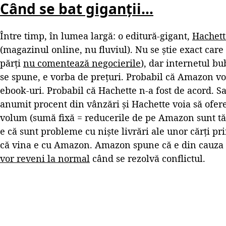
Când se bat giganții…
Între timp, în lumea largă: o editură-gigant,
Hachett
(magazinul online, nu fluviul). Nu se știe exact car
părți
nu comentează negocierile
), dar internetul bu
se spune, e vorba de prețuri. Probabil că Amazon voi
ebook-uri. Probabil că Hachette n-a fost de acord. 
anumit procent din vânzări și Hachette voia să ofer
volum (sumă fixă = reducerile de pe Amazon sunt tăia
e că sunt probleme cu niște livrări ale unor cărți 
că vina e cu Amazon. Amazon spune că e din cauza 
vor reveni la normal
când se rezolvă conflictul.