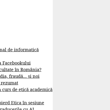
rnal de informatică
a Facebookului
cultate în România?
dia, fraudă... și noi
- rezumat
 curs de etică academică
ierd Etica în sesiune
raducerile cu AI