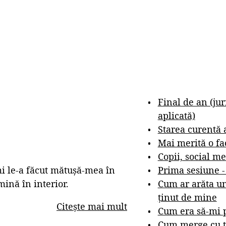
Final de an (ju
aplicată)
Starea curentă 
Mai merită o fa
Copii, social me
Prima sesiune 
mi le-a făcut mătușă-mea în
Cum ar arăta un
mină în interior.
ținut de mine
Citește mai mult
Cum era să-mi p
Cum merge cu t