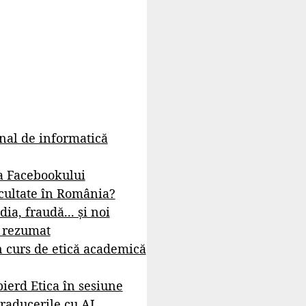
rnal de informatică
a Facebookului
cultate în România?
dia, fraudă... și noi
- rezumat
 curs de etică academică
ierd Etica în sesiune
raducerile cu AI