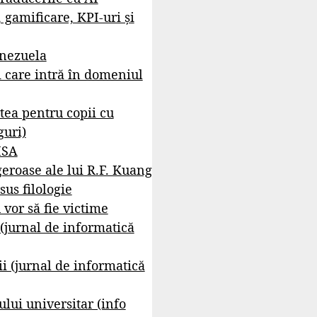
, gamificare, KPI-uri și
enezuela
i care intră în domeniul
tea pentru copii cu
guri)
ISA
geroase ale lui R.F. Kuang
sus filologie
 vor să fie victime
 (jurnal de informatică
i (jurnal de informatică
lui universitar (info