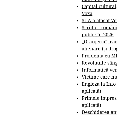
Capital cultural
Voxa
SUA a atacat V
Scriitori român
public în 2026
„Oranjeria”, car
alienare (și dro
Problema cu M
Revoluțiile sân
Informatică ver
Victime care nu
Engleza la Info
aplicată)
Primele impresi
aplicată)
Deschiderea anu