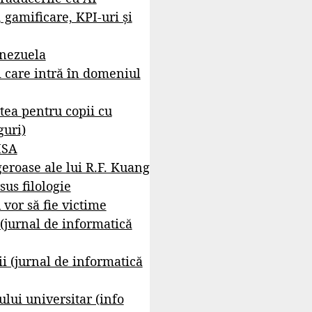
, gamificare, KPI-uri și
enezuela
i care intră în domeniul
tea pentru copii cu
guri)
ISA
geroase ale lui R.F. Kuang
sus filologie
 vor să fie victime
 (jurnal de informatică
i (jurnal de informatică
lui universitar (info