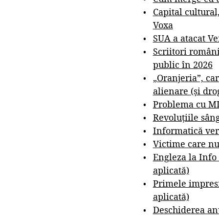
Capital cultural
Voxa
SUA a atacat V
Scriitori român
public în 2026
„Oranjeria”, car
alienare (și dro
Problema cu M
Revoluțiile sân
Informatică ver
Victime care nu
Engleza la Info
aplicată)
Primele impresi
aplicată)
Deschiderea anu