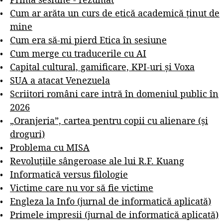
Cum ar arăta un curs de etică academică ținut de
mine
Cum era să-mi pierd Etica în sesiune
Cum merge cu traducerile cu AI
Capital cultural, gamificare, KPI-uri și Voxa
SUA a atacat Venezuela
Scriitori români care intră în domeniul public în
2026
„Oranjeria”, cartea pentru copii cu alienare (și
droguri)
Problema cu MISA
Revoluțiile sângeroase ale lui R.F. Kuang
Informatică versus filologie
Victime care nu vor să fie victime
Engleza la Info (jurnal de informatică aplicată)
Primele impresii (jurnal de informatică aplicată)