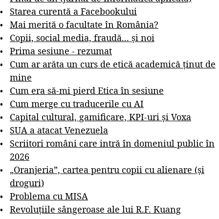
Starea curentă a Facebookului
Mai merită o facultate în România?
Copii, social media, fraudă... și noi
Prima sesiune - rezumat
Cum ar arăta un curs de etică academică ținut de
mine
Cum era să-mi pierd Etica în sesiune
Cum merge cu traducerile cu AI
Capital cultural, gamificare, KPI-uri și Voxa
SUA a atacat Venezuela
Scriitori români care intră în domeniul public în
2026
„Oranjeria”, cartea pentru copii cu alienare (și
droguri)
Problema cu MISA
Revoluțiile sângeroase ale lui R.F. Kuang