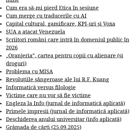
Cum era să-mi pierd Etica în sesiune
Cum merge cu traducerile cu AI
Capital cultural, gamificare, KPI-uri și Voxa
SUA a atacat Venezuela
Scriitori români care intră în domeniul public în
2026
„Oranjeria”, cartea pentru copii cu alienare (și
droguri)
Problema cu MISA
Revoluțiile sângeroase ale lui R.F. Kuang
Informatică versus filologie
Victime care nu vor să fie victime
Engleza la Info (jurnal de informatică aplicată)
Primele impresii (jurnal de informatică aplicată)
Deschiderea anului universitar (info aplicată)
Grămada de cărți (25.09.2025)