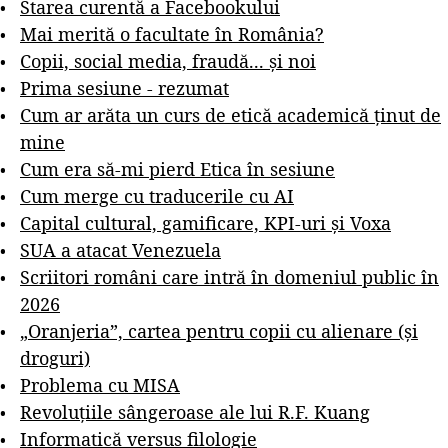
Starea curentă a Facebookului
Mai merită o facultate în România?
Copii, social media, fraudă... și noi
Prima sesiune - rezumat
Cum ar arăta un curs de etică academică ținut de
mine
Cum era să-mi pierd Etica în sesiune
Cum merge cu traducerile cu AI
Capital cultural, gamificare, KPI-uri și Voxa
SUA a atacat Venezuela
Scriitori români care intră în domeniul public în
2026
„Oranjeria”, cartea pentru copii cu alienare (și
droguri)
Problema cu MISA
Revoluțiile sângeroase ale lui R.F. Kuang
Informatică versus filologie