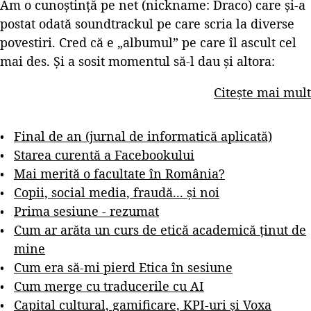
Am o cunoștință pe net (nickname: Draco) care și-a
postat odată soundtrackul pe care scria la diverse
povestiri. Cred că e „albumul” pe care îl ascult cel
mai des. Și a sosit momentul să-l dau și altora:
Citește mai mult
Final de an (jurnal de informatică aplicată)
Starea curentă a Facebookului
Mai merită o facultate în România?
Copii, social media, fraudă... și noi
Prima sesiune - rezumat
Cum ar arăta un curs de etică academică ținut de
mine
Cum era să-mi pierd Etica în sesiune
Cum merge cu traducerile cu AI
Capital cultural, gamificare, KPI-uri și Voxa