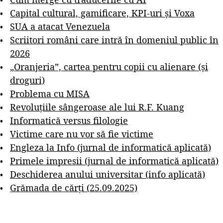
Capital cultural, gamificare, KPI-uri și Voxa
SUA a atacat Venezuela
Scriitori români care intră în domeniul public în
2026
„Oranjeria”, cartea pentru copii cu alienare (și
droguri)
Problema cu MISA
Revoluțiile sângeroase ale lui R.F. Kuang
Informatică versus filologie
Victime care nu vor să fie victime
Engleza la Info (jurnal de informatică aplicată)
Primele impresii (jurnal de informatică aplicată)
Deschiderea anului universitar (info aplicată)
Grămada de cărți (25.09.2025)