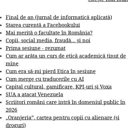
Final de an (jurnal de informatică aplicată)
Starea curentă a Facebookului
Mai merită o facultate în România?
Copii, social media, fraudă... și noi
Prima sesiune - rezumat
Cum ar arăta un curs de etică academică ținut de
mine
Cum era să-mi pierd Etica în sesiune
Cum merge cu traducerile cu AI
Capital cultural, gamificare, KPI-uri și Voxa
SUA a atacat Venezuela
Scriitori români care intră în domeniul public în
2026
„Oranjeria”, cartea pentru copii cu alienare (și
droguri)