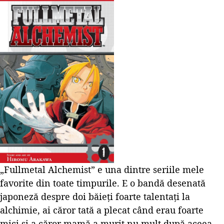
„Fullmetal Alchemist” e una dintre seriile mele
favorite din toate timpurile. E o bandă desenată
japoneză despre doi băieți foarte talentați la
alchimie, ai căror tată a plecat când erau foarte
mici și a căror mamă a murit nu mult după aceea.