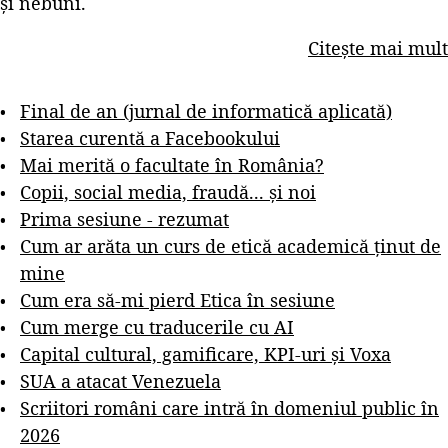
și nebuni.
Citește mai mult
Final de an (jurnal de informatică aplicată)
Starea curentă a Facebookului
Mai merită o facultate în România?
Copii, social media, fraudă... și noi
Prima sesiune - rezumat
Cum ar arăta un curs de etică academică ținut de
mine
Cum era să-mi pierd Etica în sesiune
Cum merge cu traducerile cu AI
Capital cultural, gamificare, KPI-uri și Voxa
SUA a atacat Venezuela
Scriitori români care intră în domeniul public în
2026