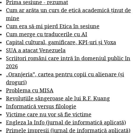
Prima sesiune - rezumat
Cum ar arăta un curs de etică academică ținut de
mine
Cum era să-mi pierd Etica în sesiune
Cum merge cu traducerile cu AI
Capital cultural, gamificare, KPI-uri și Voxa
SUA a atacat Venezuela
Scriitori români care intră în domeniul public în
2026
„Oranjeria”, cartea pentru copii cu alienare (și
droguri)
Problema cu MISA
Revoluțiile sângeroase ale lui R.F. Kuang
Informatică versus filologie
Victime care nu vor să fie victime
Engleza la Info (jurnal de informatică aplicată)
Primele impresii (jurnal de informatică aplicată)