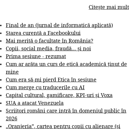
Citește mai mult
Final de an (jurnal de informatică aplicată)
Starea curentă a Facebookului
Mai merită o facultate în România?
Copii, social media, fraudă... și noi
Prima sesiune - rezumat
Cum ar arăta un curs de etică academică ținut de
mine
Cum era să-mi pierd Etica în sesiune
Cum merge cu traducerile cu AI
Capital cultural, gamificare, KPI-uri și Voxa
SUA a atacat Venezuela
Scriitori români care intră în domeniul public în
2026
„Oranjeria”, cartea pentru copii cu alienare (și