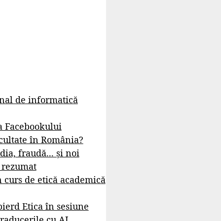
rnal de informatică
a Facebookului
cultate în România?
dia, fraudă... și noi
- rezumat
 curs de etică academică
ierd Etica în sesiune
raducerile cu AI