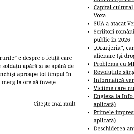
Capital cultural
Voxa
SUA a atacat V
Scriitori român
public în 2026
„Oranjeria”, car
alienare (și dro
urile” e despre o fetiță care
Problema cu M
 soldații apără și se apără de
Revoluțiile sân
 închiși aproape tot timpul în
Informatică ver
d merg la ore să învețe
Victime care nu
Engleza la Info
Citește mai mult
aplicată)
Primele impresi
aplicată)
Deschiderea anu