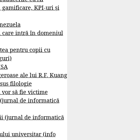
, gamificare, KPI-uri și
enezuela
i care intră în domeniul
tea pentru copii cu
guri)
ISA
geroase ale lui R.F. Kuang
sus filologie
 vor să fie victime
 (jurnal de informatică
i (jurnal de informatică
lui universitar (info