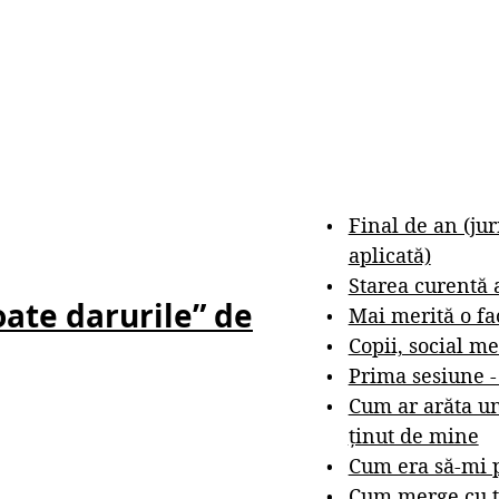
Final de an (ju
aplicată)
Starea curentă 
oate darurile” de
Mai merită o fa
Copii, social me
Prima sesiune 
Cum ar arăta un
ținut de mine
Cum era să-mi p
Cum merge cu t