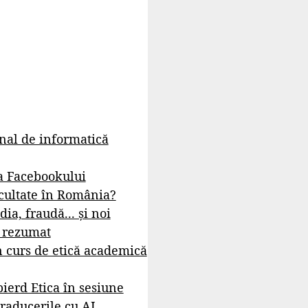
rnal de informatică
a Facebookului
cultate în România?
dia, fraudă... și noi
- rezumat
 curs de etică academică
ierd Etica în sesiune
raducerile cu AI