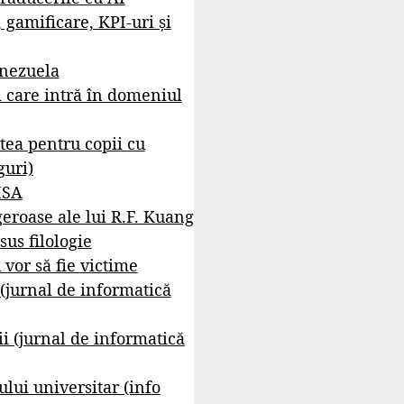
, gamificare, KPI-uri și
enezuela
i care intră în domeniul
tea pentru copii cu
guri)
ISA
geroase ale lui R.F. Kuang
sus filologie
 vor să fie victime
 (jurnal de informatică
i (jurnal de informatică
lui universitar (info