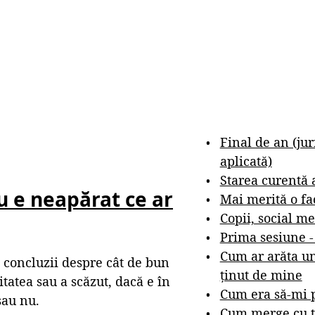
Final de an (ju
aplicată)
Starea curentă 
u e neapărat ce ar
Mai merită o fa
Copii, social me
Prima sesiune 
Cum ar arăta un
 concluzii despre cât de bun
ținut de mine
itatea sau a scăzut, dacă e în
Cum era să-mi p
sau nu.
Cum merge cu t