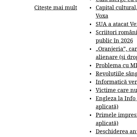
Capital cultural
Citește mai mult
Voxa
SUA a atacat V
Scriitori român
public în 2026
„Oranjeria”, car
alienare (și dro
Problema cu M
Revoluțiile sân
Informatică ver
Victime care nu
Engleza la Info
aplicată)
Primele impresi
aplicată)
Deschiderea anu