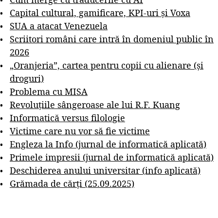
Capital cultural, gamificare, KPI-uri și Voxa
SUA a atacat Venezuela
Scriitori români care intră în domeniul public în
2026
„Oranjeria”, cartea pentru copii cu alienare (și
droguri)
Problema cu MISA
Revoluțiile sângeroase ale lui R.F. Kuang
Informatică versus filologie
Victime care nu vor să fie victime
Engleza la Info (jurnal de informatică aplicată)
Primele impresii (jurnal de informatică aplicată)
Deschiderea anului universitar (info aplicată)
Grămada de cărți (25.09.2025)