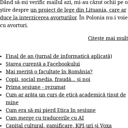
Dând să-mi verific mailul azi, mi-au căzut ochii pe o
știre despre
un proiect de lege din Lituania, care ar
duce la interzicerea avorturilor
. În Polonia nu-i voie
cu avorturi.
Citește mai mult
Final de an (jurnal de informatică aplicată)
Starea curentă a Facebookului
Mai merită o facultate în România?
Copii, social media, fraudă... și noi
Prima sesiune - rezumat
Cum ar arăta un curs de etică academică ținut de
mine
Cum era să-mi pierd Etica în sesiune
Cum merge cu traducerile cu AI
Capital cultural, gamificare, KPI-uri și Voxa