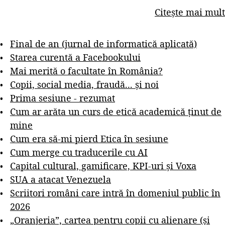
Citește mai mult
Final de an (jurnal de informatică aplicată)
Starea curentă a Facebookului
Mai merită o facultate în România?
Copii, social media, fraudă... și noi
Prima sesiune - rezumat
Cum ar arăta un curs de etică academică ținut de
mine
Cum era să-mi pierd Etica în sesiune
Cum merge cu traducerile cu AI
Capital cultural, gamificare, KPI-uri și Voxa
SUA a atacat Venezuela
Scriitori români care intră în domeniul public în
2026
„Oranjeria”, cartea pentru copii cu alienare (și