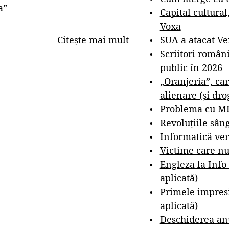
a”
Capital cultural
Voxa
SUA a atacat V
Citește mai mult
Scriitori român
public în 2026
„Oranjeria”, car
alienare (și dro
Problema cu M
Revoluțiile sân
Informatică ver
Victime care nu
Engleza la Info
aplicată)
Primele impresi
aplicată)
Deschiderea anu