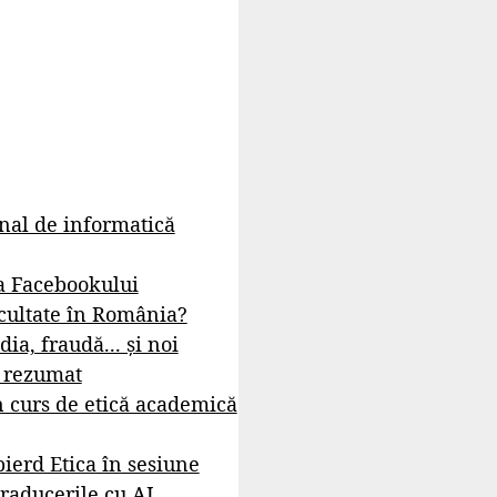
rnal de informatică
a Facebookului
cultate în România?
dia, fraudă... și noi
- rezumat
 curs de etică academică
ierd Etica în sesiune
raducerile cu AI