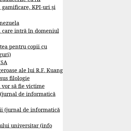
, gamificare, KPI-uri și
enezuela
i care intră în domeniul
tea pentru copii cu
guri)
ISA
geroase ale lui R.F. Kuang
sus filologie
 vor să fie victime
 (jurnal de informatică
i (jurnal de informatică
lui universitar (info