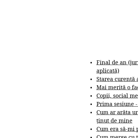
Final de an (ju
aplicată)
Starea curentă 
Mai merită o fa
Copii, social me
Prima sesiune 
Cum ar arăta un
ținut de mine
Cum era să-mi p
Cum merge cu t