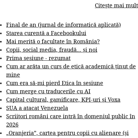
Citește mai mult
Final de an (jurnal de informatică aplicată)
Starea curentă a Facebookului
Mai merită o facultate în România?
Copii, social media, fraudă... și noi
Prima sesiune - rezumat
Cum ar arăta un curs de etică academică ținut de
mine
Cum era să-mi pierd Etica în sesiune
Cum merge cu traducerile cu AI
Capital cultural, gamificare, KPI-uri și Voxa
SUA a atacat Venezuela
Scriitori români care intră în domeniul public în
2026
„Oranjeria”, cartea pentru copii cu alienare (și