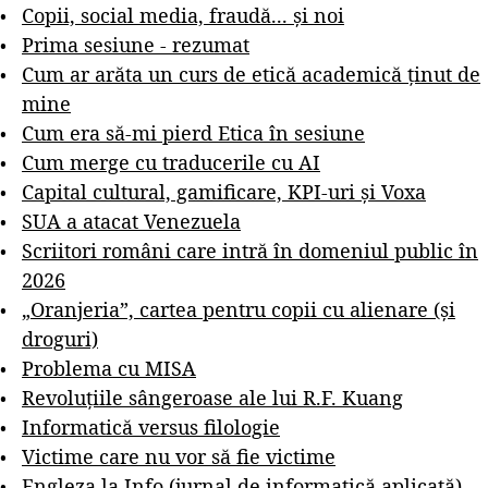
Copii, social media, fraudă... și noi
Prima sesiune - rezumat
Cum ar arăta un curs de etică academică ținut de
mine
Cum era să-mi pierd Etica în sesiune
Cum merge cu traducerile cu AI
Capital cultural, gamificare, KPI-uri și Voxa
SUA a atacat Venezuela
Scriitori români care intră în domeniul public în
2026
„Oranjeria”, cartea pentru copii cu alienare (și
droguri)
Problema cu MISA
Revoluțiile sângeroase ale lui R.F. Kuang
Informatică versus filologie
Victime care nu vor să fie victime
Engleza la Info (jurnal de informatică aplicată)