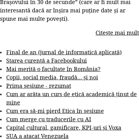
Brașovului în 30 de secunde” (care ar fi mult mai
interesantă dacă ar înșira mai puține date și ar
spune mai multe povești).
Citește mai mult
Final de an (jurnal de informatică aplicată)
Starea curentă a Facebookului
Mai merită o facultate în România?
Copii, social media, fraudă... și noi
Prima sesiune - rezumat
Cum ar arăta un curs de etică academică ținut de
mine
Cum era să-mi pierd Etica în sesiune
Cum merge cu traducerile cu AI
Capital cultural, gamificare, KPI-uri și Voxa
SUA a atacat Venezuela