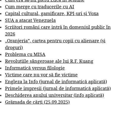
Cum merge cu traducerile cu AI
Capital cultural, gamificare, KPI-uri și Voxa
SUA a atacat Venezuela
Scriitori români care intră în domeniul public în
2026
„Oranjeria”, cartea pentru copii cu alienare (și
droguri)
Problema cu MISA
Revoluțiile sângeroase ale lui R.F. Kuang
Informatică versus filologie
Victime care nu vor să fie victime
Engleza la Info (jurnal de informatică aplicată)
Primele impresii (jurnal de informatică aplicată)
Deschiderea anului universitar (info aplicată)
Grămada de cărți (25.09.2025)