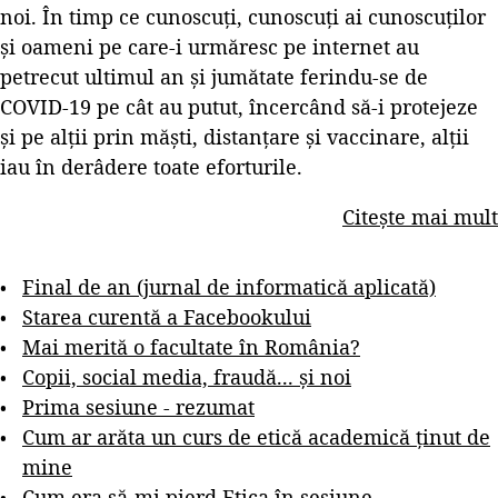
noi. În timp ce cunoscuți, cunoscuți ai cunoscuților
și oameni pe care-i urmăresc pe internet au
petrecut ultimul an și jumătate ferindu-se de
COVID-19 pe cât au putut, încercând să-i protejeze
și pe alții prin măști, distanțare și vaccinare, alții
iau în derâdere toate eforturile.
Citește mai mult
Final de an (jurnal de informatică aplicată)
Starea curentă a Facebookului
Mai merită o facultate în România?
Copii, social media, fraudă... și noi
Prima sesiune - rezumat
Cum ar arăta un curs de etică academică ținut de
mine
Cum era să-mi pierd Etica în sesiune