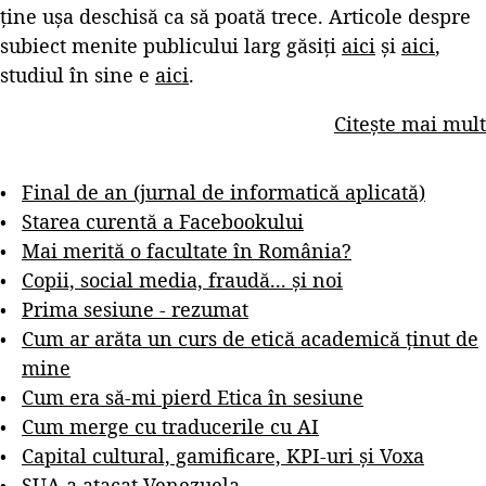
ține ușa deschisă ca să poată trece. Articole despre
subiect menite publicului larg găsiți
aici
și
aici
,
studiul în sine e
aici
.
Citește mai mult
Final de an (jurnal de informatică aplicată)
Starea curentă a Facebookului
Mai merită o facultate în România?
Copii, social media, fraudă... și noi
Prima sesiune - rezumat
Cum ar arăta un curs de etică academică ținut de
mine
Cum era să-mi pierd Etica în sesiune
Cum merge cu traducerile cu AI
Capital cultural, gamificare, KPI-uri și Voxa
SUA a atacat Venezuela