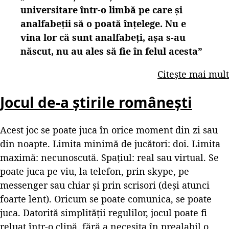
universitare într-o limbă pe care şi
analfabeţii să o poată înţelege. Nu e
vina lor că sunt analfabeţi, aşa s-au
născut, nu au ales să fie în felul acesta”
Citește mai mult
Jocul de-a știrile românești
Acest joc se poate juca în orice moment din zi sau
din noapte. Limita minimă de jucători: doi. Limita
maximă: necunoscută. Spațiul: real sau virtual. Se
poate juca pe viu, la telefon, prin skype, pe
messenger sau chiar și prin scrisori (deși atunci
foarte lent). Oricum se poate comunica, se poate
juca. Datorită simplității regulilor, jocul poate fi
reluat într-o clipă, fără a necesita în prealabil o