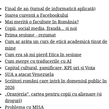
Final de an (jurnal de informatică aplicată)
Starea curentă a Facebookului
Mai merită o facultate în România?
Copii, social media, fraudă... și noi
Prima sesiune - rezumat
Cum ar arăta un curs de etică academică ținut de
mine
Cum era să-mi pierd Etica în sesiune
Cum merge cu traducerile cu AI
Capital cultural, gamificare, KPI-uri și Voxa
SUA a atacat Venezuela
Scriitori români care intră în domeniul public în
2026
„Oranjeria”, cartea pentru copii cu alienare (și
droguri)
Problema cu MISA