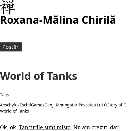
Roxana-Mălina Chirilă
Postări
World of Tanks
Tags:
Aeschylus
Eschil
Games
Genji Monogatari
Povestea Lui O
Story of O
World of Tanks
Ok, ok.
Tancurile sunt mișto
. Nu am crezut, dar