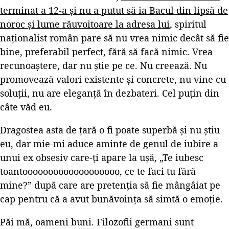
terminat a 12-a și nu a putut să ia Bacul din lipsă de
noroc și lume răuvoitoare la adresa lui
, spiritul
naționalist român pare să nu vrea nimic decât să fie
bine, preferabil perfect, fără să facă nimic. Vrea
recunoaștere, dar nu știe pe ce. Nu creează. Nu
promovează valori existente și concrete, nu vine cu
soluții, nu are eleganță în dezbateri. Cel puțin din
câte văd eu.
Dragostea asta de țară o fi poate superbă și nu știu
eu, dar mie-mi aduce aminte de genul de iubire a
unui ex obsesiv care-ți apare la ușă, „Te iubesc
toantooooooooooooooooooo, ce te faci tu fără
mine?” după care are pretenția să fie mângâiat pe
cap pentru că a avut bunăvoința să simtă o emoție.
Păi mă, oameni buni. Filozofii germani sunt