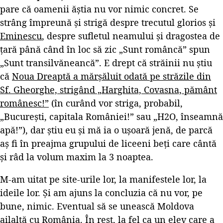
pare că oamenii ăștia nu vor nimic concret. Se
strâng împreună și strigă despre trecutul glorios și
Eminescu
, despre sufletul neamului și dragostea de
țară până când în loc să zic „Sunt româncă” spun
„Sunt transilvăneancă”. E drept că străinii nu știu
că
Noua Dreaptă a mărșăluit odată pe străzile din
Sf. Gheorghe, strigând „Harghita, Covasna, pământ
românesc!”
(în curând vor striga, probabil,
„București, capitala României!” sau „H2O, înseamnă
apă!”), dar știu eu și mă ia o ușoară jenă, de parcă
aș fi în preajma grupului de liceeni beți care cântă
și râd la volum maxim la 3 noaptea.
M-am uitat pe site-urile lor, la manifestele lor, la
ideile lor. Și am ajuns la concluzia că nu vor, pe
bune, nimic. Eventual să se unească Moldova
ailaltă cu România. În rest,
la fel ca un elev care a