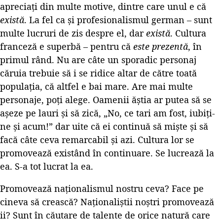
apreciați din multe motive, dintre care unul e că
există
. La fel ca și profesionalismul german – sunt
multe lucruri de zis despre el, dar
există
. Cultura
franceză e superbă – pentru că
este prezentă
, în
primul rând. Nu are câte un sporadic personaj
căruia trebuie să i se ridice altar de către toată
populația, că altfel e bai mare. Are mai multe
personaje, poți alege. Oamenii ăștia ar putea să se
așeze pe lauri și să zică, „No, ce tari am fost, iubiți-
ne și acum!” dar uite că ei continuă să miște și să
facă câte ceva remarcabil și azi. Cultura lor se
promovează existând în continuare. Se lucrează la
ea. S-a tot lucrat la ea.
Promovează naționalismul nostru ceva? Face pe
cineva să crească? Naționaliștii noștri promovează
ii? Sunt în căutare de talente de orice natură care