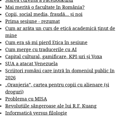
Mai merită o facultate în România?
Copii, social media, fraudă... și noi
Prima sesiune - rezumat
Cum ar arăta un curs de etică academică ținut de
mine
Cum era să-mi pierd Etica în sesiune
Cum merge cu traducerile cu AI
Capital cultural, gamificare, KPI-uri și Voxa
SUA a atacat Venezuela
Scriitori români care intră în domeniul public în
2026
„Oranjeria”, cartea pentru copii cu alienare (și
droguri)
Problema cu MISA
Revoluțiile sângeroase ale lui R.F. Kuang
Informatică versus filologie