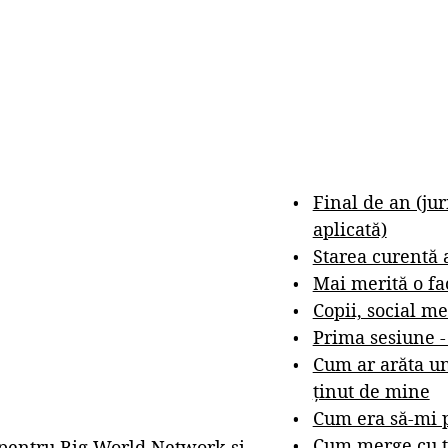
Final de an (ju
aplicată)
Starea curentă 
Mai merită o fa
Copii, social me
Prima sesiune 
Cum ar arăta un
ținut de mine
Cum era să-mi p
Cum merge cu t
l pentru Big World Network și