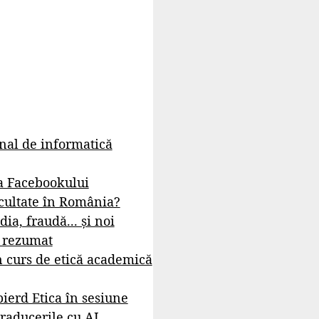
rnal de informatică
a Facebookului
cultate în România?
dia, fraudă... și noi
- rezumat
 curs de etică academică
ierd Etica în sesiune
raducerile cu AI