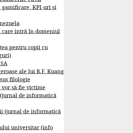
, gamificare, KPI-uri și
enezuela
i care intră în domeniul
tea pentru copii cu
guri)
ISA
geroase ale lui R.F. Kuang
sus filologie
 vor să fie victime
 (jurnal de informatică
i (jurnal de informatică
lui universitar (info