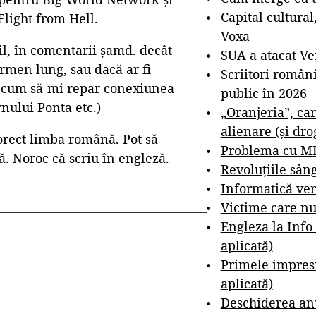
Capital cultural
Flight from Hell.
Voxa
l, în comentarii șamd. decât
SUA a atacat V
rmen lung, sau dacă ar fi
Scriitori român
e cum să-mi repar conexiunea
public în 2026
rnului Ponta etc.)
„Oranjeria”, car
alienare (și dro
orect limba română. Pot să
Problema cu M
. Noroc că scriu în engleză.
Revoluțiile sân
Informatică ver
Victime care nu
Engleza la Info
aplicată)
Primele impresi
aplicată)
Deschiderea anu