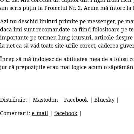
am scris puțin la Proiectul Nr. 2. Acum mă întorc la 
Azi nu deschid linkuri primite pe messenger, pe mai
dacă îmi sunt recomandate ca fiind folositoare pe te
importante pe termen lung (cursuri, articole despr
la net ca să văd toate site-urile corect, căderea guve
Încep să mă îndoiesc de abilitatea mea de a folosi c
jur că prepozițiile erau mai logice acum o săptămână
Distribuie: |
Mastodon
|
Facebook
|
Bluesky
|
Comentarii:
e-mail
|
facebook
|