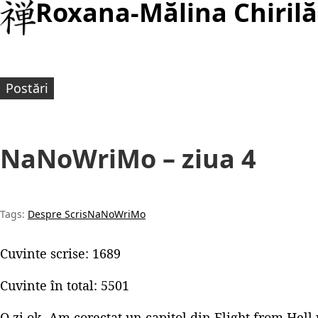
Roxana-Mălina Chirilă
Postări
NaNoWriMo – ziua 4
Tags:
Despre Scris
NaNoWriMo
Cuvinte scrise: 1689
Cuvinte în total: 5501
O zi ok. Am corectat un capitol din Flight from Hel