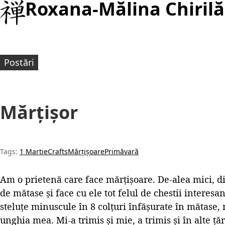
Roxana-Mălina Chirilă
Postări
Mărțișor
Tags:
1 Martie
Crafts
Mărțișoare
Primăvară
Am o prietenă care face mărțișoare. De-alea mici, di
de mătase și face cu ele tot felul de chestii interesan
steluțe minuscule în 8 colțuri înfășurate în mătase,
unghia mea. Mi-a trimis și mie, a trimis și în alte țări