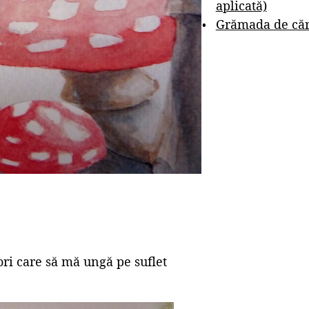
aplicată)
Grămada de cărț
ori care să mă ungă pe suflet