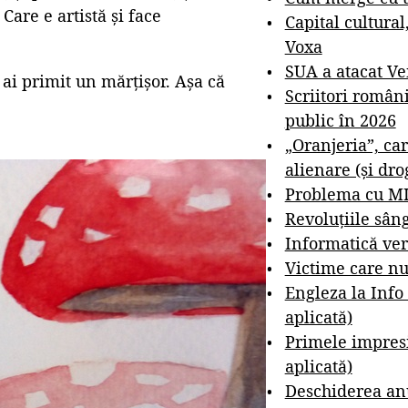
 Care e artistă și face
Capital cultural
Voxa
SUA a atacat V
ai primit un mărțișor. Așa că
Scriitori român
public în 2026
„Oranjeria”, car
alienare (și dro
Problema cu M
Revoluțiile sân
Informatică ver
Victime care nu
Engleza la Info
aplicată)
Primele impresi
aplicată)
Deschiderea anu