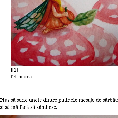
][1]
Felicitarea
Plus să scrie unele dintre puținele mesaje de sărbăt
și să mă facă să zâmbesc.