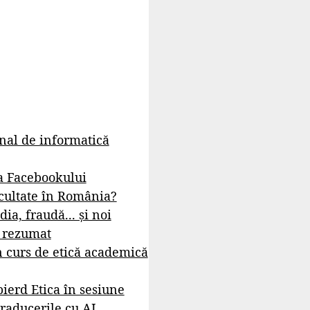
rnal de informatică
a Facebookului
cultate în România?
dia, fraudă... și noi
- rezumat
 curs de etică academică
ierd Etica în sesiune
raducerile cu AI