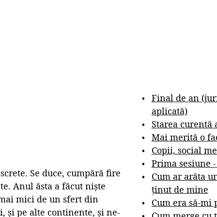
Final de an (ju
aplicată)
Starea curentă 
Mai merită o fa
Copii, social me
Prima sesiune 
screte. Se duce, cumpără fire
Cum ar arăta un
te. Anul ăsta a făcut niște
ținut de mine
 mai mici de un sfert din
Cum era să-mi p
, și pe alte continente, și ne-
Cum merge cu t