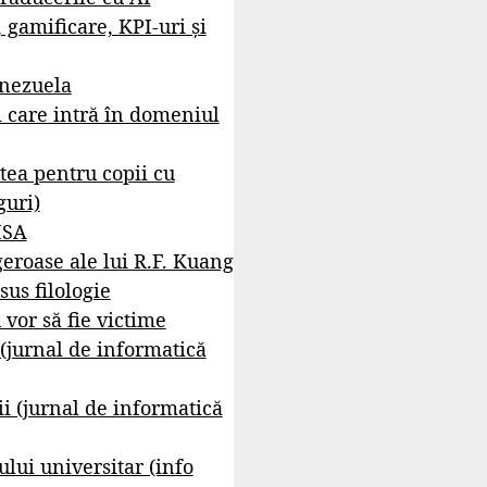
, gamificare, KPI-uri și
enezuela
i care intră în domeniul
tea pentru copii cu
guri)
ISA
geroase ale lui R.F. Kuang
sus filologie
 vor să fie victime
 (jurnal de informatică
i (jurnal de informatică
lui universitar (info