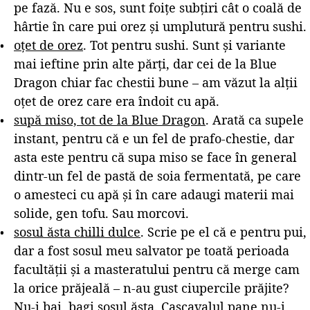
pe fază. Nu e sos, sunt foițe subțiri cât o coală de
hârtie în care pui orez și umplutură pentru sushi.
oțet de orez
. Tot pentru sushi. Sunt și variante
mai ieftine prin alte părți, dar cei de la Blue
Dragon chiar fac chestii bune – am văzut la alții
oțet de orez care era îndoit cu apă.
supă miso, tot de la Blue Dragon
. Arată ca supele
instant, pentru că e un fel de prafo-chestie, dar
asta este pentru că supa miso se face în general
dintr-un fel de pastă de soia fermentată, pe care
o amesteci cu apă și în care adaugi materii mai
solide, gen tofu. Sau morcovi.
sosul ăsta chilli dulce
. Scrie pe el că e pentru pui,
dar a fost sosul meu salvator pe toată perioada
facultății și a masteratului pentru că merge cam
la orice prăjeală – n-au gust ciupercile prăjite?
Nu-i bai, bagi sosul ăsta. Cașcavalul pane nu-i