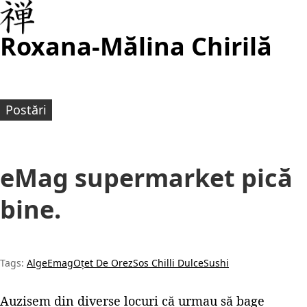
Roxana-Mălina Chirilă
Postări
eMag supermarket pică
bine.
Tags:
Alge
Emag
Oțet De Orez
Sos Chilli Dulce
Sushi
Auzisem din diverse locuri că urmau să bage