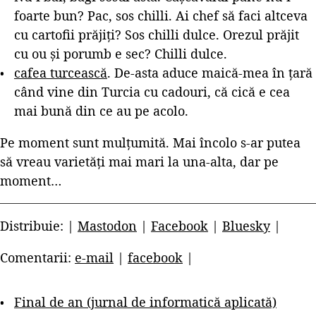
foarte bun? Pac, sos chilli. Ai chef să faci altceva
cu cartofii prăjiți? Sos chilli dulce. Orezul prăjit
cu ou și porumb e sec? Chilli dulce.
cafea turcească
. De-asta aduce maică-mea în țară
când vine din Turcia cu cadouri, că cică e cea
mai bună din ce au pe acolo.
Pe moment sunt mulțumită. Mai încolo s-ar putea
să vreau varietăți mai mari la una-alta, dar pe
moment…
Distribuie: |
Mastodon
|
Facebook
|
Bluesky
|
Comentarii:
e-mail
|
facebook
|
Final de an (jurnal de informatică aplicată)