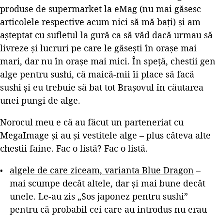
produse de supermarket la eMag (nu mai găsesc
articolele respective acum nici să mă bați) și am
așteptat cu sufletul la gură ca să văd dacă urmau să
livreze și lucruri pe care le găsești în orașe mai
mari, dar nu în orașe mai mici. În speță, chestii gen
alge pentru sushi, că maică-mii îi place să facă
sushi și eu trebuie să bat tot Brașovul în căutarea
unei pungi de alge.
Norocul meu e că au făcut un parteneriat cu
MegaImage și au și vestitele alge – plus câteva alte
chestii faine. Fac o listă? Fac o listă.
algele de care ziceam, varianta Blue Dragon
–
mai scumpe decât altele, dar și mai bune decât
unele. Le-au zis „Sos japonez pentru sushi”
pentru că probabil cei care au introdus nu erau