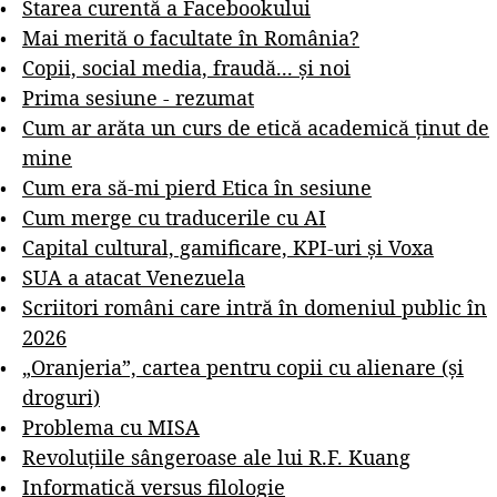
Starea curentă a Facebookului
Mai merită o facultate în România?
Copii, social media, fraudă... și noi
Prima sesiune - rezumat
Cum ar arăta un curs de etică academică ținut de
mine
Cum era să-mi pierd Etica în sesiune
Cum merge cu traducerile cu AI
Capital cultural, gamificare, KPI-uri și Voxa
SUA a atacat Venezuela
Scriitori români care intră în domeniul public în
2026
„Oranjeria”, cartea pentru copii cu alienare (și
droguri)
Problema cu MISA
Revoluțiile sângeroase ale lui R.F. Kuang
Informatică versus filologie