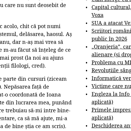
ru care nu sunt deosebit de
Capital cultural
Voxa
SUA a atacat V
c acolo, chit că pot numi
Scriitori român
istemul, delăsarea, haosul. Aș
public în 2026
anu, dar n-aș mai vrea să
„Oranjeria”, car
re m-au făcut să înțeleg de ce
alienare (și dro
mai prost (la noi au ajuns
Problema cu M
ții filologi, cred).
Revoluțiile sân
Informatică ver
e parte din cursuri (ziceam
Victime care nu
). Nepăsarea față de
Engleza la Info
dat-o coordonată de Ioana
aplicată)
rte din lucrarea mea, punând
Primele impresi
e trebuiau să-mi intre bine-
aplicată)
entare, ca să mă ajute, mi-a
Deschiderea anu
a de bine știa ce am scris).