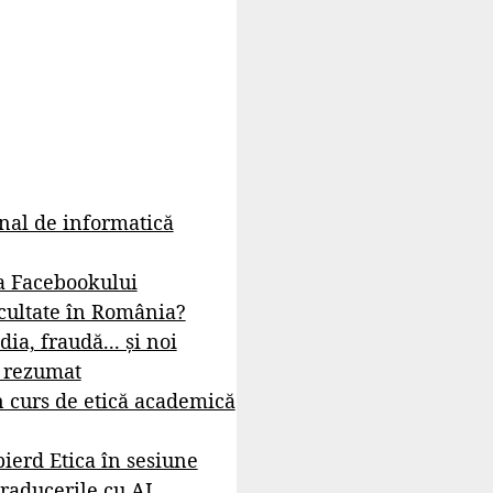
rnal de informatică
a Facebookului
cultate în România?
dia, fraudă... și noi
- rezumat
 curs de etică academică
ierd Etica în sesiune
raducerile cu AI