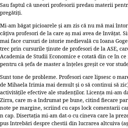
Sau faptul că uneori profesorii predau materii pent
pregătiți.
Mi-am băgat picioarele și am zis că nu mă mai întor
câțiva profesori de la care aș mai avea de învățat. S
mai face cursuri de istorie medievală cu Ioana Goge
trec prin cursurile ținute de profesori de la ASE, ca
Academia de Studii Economice e cotată din ce în ce 
pentru că șefa de master a înțeles greșit ce vor studen
Sunt tone de probleme. Profesori care lipsesc o mar
de Mihaela Irimia mai demult și o să continui să zic
activitățile efective ale studenților. Licența mi-am 
Zirra, care m-a îndrumat pe bune, citind fiecare pa
note pe margine, scriind cu caps lock comentarii car
n cap. Disertația mi-am dat-o cu cineva care la prez
pus întrebări despre chestii din lucrarea altcuiva (aș