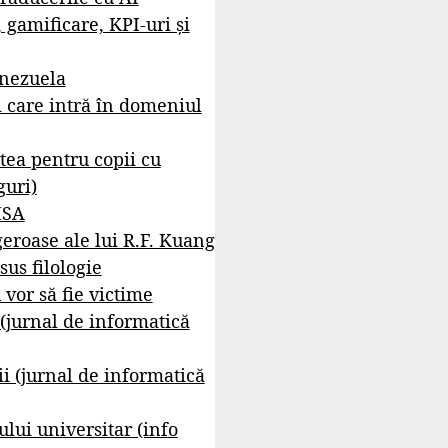
, gamificare, KPI-uri și
enezuela
i care intră în domeniul
tea pentru copii cu
guri)
ISA
geroase ale lui R.F. Kuang
sus filologie
 vor să fie victime
 (jurnal de informatică
i (jurnal de informatică
lui universitar (info