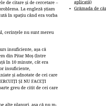
aplicată)
ele de citare și de cercetare –
Grămada de cărț
ă problema. La engleză știam
ută în spațiu când era vorba
tul, cerințele nu sunt mereu
urs insuficiente, așa că
em din Pitar Moș (între
ță în 10 minute, cât era
or insuficiente,
niate și adnotate de cei care
NCERCUIȚI ȘI NU FACEȚI
te greu de citit de cei care
e alte planuri, așa că nu m-