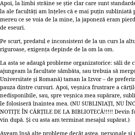
Apoi, la limbi străine se știe clar care sunt standard
la ale facultăți am înțeles că e mai puțin subliniat
mereu ce se voia de la mine, la japoneză eram pierd
de eseuri.
Pe scurt, predatul e inconsistent de la un curs la al
riguroase, exigența depinde de la om la om.
La asta se adaugă probleme organizatorice: săli de c
ajungeam la facultate sâmbăta, sau trebuia să merg
Universitate și Romană) taman la Izvor – de preferin
pauza dintre cursuri. Apoi, veșnica frustrare a cărțil
nedisponibile, sau, spre veșnica mea supărare, subli
le folosiseră înaintea mea. (NU SUBLINIAȚI, NU Î
NOTIȚE ÎN CĂRȚILE DE LA BIBLIOTECĂ!!!!! Devin foar
vin după. Și cu asta am terminat mesajul supărat.)
Aveam însă alte probleme decât astea, personale și p