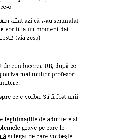
ce-o.
 Am aflat azi că s-au semnalat
ile vor fi la un moment dat
rești! (via
zoso
)
at de conducerea UB, după ce
potriva mai multor profesori
dmitere.
pre ce e vorba. Să fi fost unii
 legitimațiile de admitere și
oblemele grave pe care le
ală
și legat de care vorbește