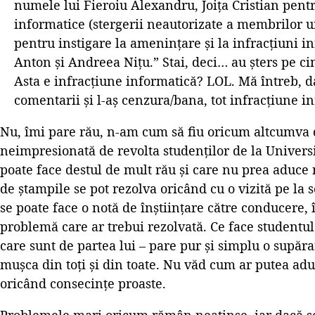
numele lui Fieroiu Alexandru, Joiţa Cristian pent
informatice (stergerii neautorizate a membrilor un
pentru instigare la ameninţare şi la infracţiuni
Anton şi Andreea Niţu.” Stai, deci… au șters pe c
Asta e infracțiune informatică? LOL. Mă întreb, da
comentarii și l-aș cenzura/bana, tot infracțiune in
Nu, îmi pare rău, n-am cum să fiu oricum altcumva
neimpresionată de revolta studenților de la Universit
poate face destul de mult rău și care nu prea aduce
de ștampile se pot rezolva oricând cu o vizită pe la s
se poate face o notă de înștiințare către conducere, 
problemă care ar trebui rezolvată. Ce face studentul ă
care sunt de partea lui – pare pur și simplu o supăra
mușca din toți și din toate. Nu văd cum ar putea ad
oricând consecințe proaste.
Problemele mari oricum rămân neatinse, iar dacă se 