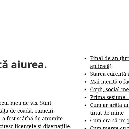
Final de an (ju
tă aiurea.
aplicată)
Starea curentă 
Mai merită o fa
Copii, social me
Prima sesiune 
locul meu de vis. Sunt
Cum ar arăta un
 mâța de coadă, oameni
ținut de mine
i-a fost scârbă de anumite
Cum era să-mi p
tesc licențele și disertațiile.
Cum merge cu t