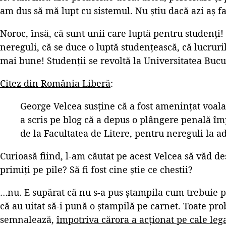
am dus să mă lupt cu sistemul. Nu știu dacă azi aș fa
Noroc, însă, că sunt unii care luptă pentru studenți!
nereguli, că se duce o luptă studențească, că lucrur
mai bune! Studenții se revoltă la Universitatea Bucu
Citez din România Liberă
:
George Velcea susține că a fost amenințat voal
a scris pe blog că a depus o plângere penală îm
de la Facultatea de Litere, pentru nereguli la a
Curioasă fiind, l-am căutat pe acest Velcea să văd des
primiți pe pile? Să fi fost cine știe ce chestii?
…nu. E supărat că nu s-a pus ștampila cum trebuie pe
că au uitat să-i pună o ștampilă pe carnet. Toate pr
semnalează,
împotriva cărora a acționat pe cale leg