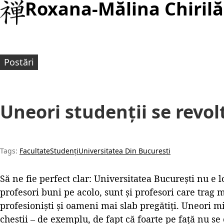
Roxana-Mălina Chirilă
Postări
Uneori studenții se revol
Tags:
Facultate
Studenți
Universitatea Din Bucuresti
Să ne fie perfect clar: Universitatea București nu e 
profesori buni pe acolo, sunt și profesori care trag
profesioniști și oameni mai slab pregătiți. Uneori m
chestii – de exemplu, de fapt că foarte pe față nu se ci