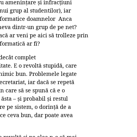
ru ameninţare şi infracţiuni
ui grup al studentilor), iar
 informatice doamnelor Anca
ineva dintr-un grup de pe net?
că ar veni pe aici să trolleze prin
formatică ar fi?
 decât complet
ate. E o revoltă stupidă, care
 nimic bun. Problemele legate
ecretariat, iar dacă se repetă
în care să se spună că e o
sta – și probabil și restul
re pe sistem, o dorință de a
uce ceva bun, dar poate avea
revoltă și pe alea n-o să mai