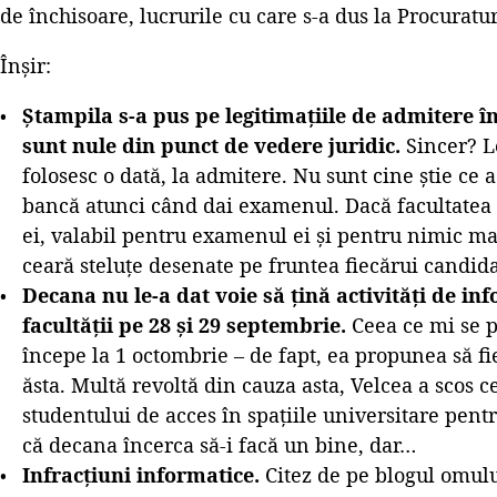
de închisoare, lucrurile cu care s-a dus la Procuratur
Înșir:
Ștampila s-a pus pe legitimațiile de admitere în
sunt nule din punct de vedere juridic.
Sincer? L
folosesc o dată, la admitere. Nu sunt cine știe ce ac
bancă atunci când dai examenul. Dacă facultatea 
ei, valabil pentru examenul ei și pentru nimic ma
ceară steluțe desenate pe fruntea fiecărui candida
Decana nu le-a dat voie să țină activități de in
facultății pe 28 și 29 septembrie.
Ceea ce mi se p
începe la 1 octombrie – de fapt, ea propunea să fie
ăsta. Multă revoltă din cauza asta, Velcea a scos c
studentului de acces în spațiile universitare pent
că decana încerca să-i facă un bine, dar…
Infracțiuni informatice.
Citez de pe blogul omul