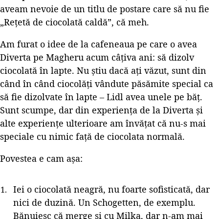
aveam nevoie de un titlu de postare care să nu fie
„Rețetă de ciocolată caldă”, că meh.
Am furat o idee de la cafeneaua pe care o avea
Diverta pe Magheru acum câțiva ani: să dizolv
ciocolată în lapte. Nu știu dacă ați văzut, sunt din
când în când ciocolăți vândute păsămite special ca
să fie dizolvate în lapte – Lidl avea unele pe băț.
Sunt scumpe, dar din experiența de la Diverta și
alte experiențe ulterioare am învățat că nu-s mai
speciale cu nimic față de ciocolata normală.
Povestea e cam așa:
Iei o ciocolată neagră, nu foarte sofisticată, dar
nici de duzină. Un Schogetten, de exemplu.
Bănuiesc că merge și cu Milka, dar n-am mai