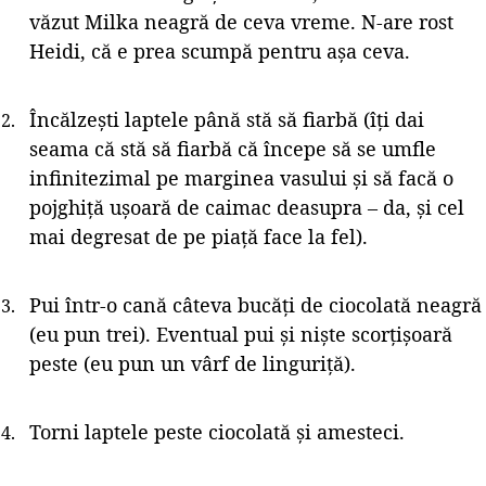
văzut Milka neagră de ceva vreme. N-are rost
Heidi, că e prea scumpă pentru așa ceva.
Încălzești laptele până stă să fiarbă (îți dai
seama că stă să fiarbă că începe să se umfle
infinitezimal pe marginea vasului și să facă o
pojghiță ușoară de caimac deasupra – da, și cel
mai degresat de pe piață face la fel).
Pui într-o cană câteva bucăți de ciocolată neagră
(eu pun trei). Eventual pui și niște scorțișoară
peste (eu pun un vârf de linguriță).
Torni laptele peste ciocolată și amesteci.