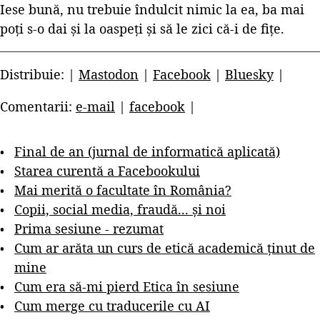
Iese bună, nu trebuie îndulcit nimic la ea, ba mai
poți s-o dai și la oaspeți și să le zici că-i de fițe.
Distribuie: |
Mastodon
|
Facebook
|
Bluesky
|
Comentarii:
e-mail
|
facebook
|
Final de an (jurnal de informatică aplicată)
Starea curentă a Facebookului
Mai merită o facultate în România?
Copii, social media, fraudă... și noi
Prima sesiune - rezumat
Cum ar arăta un curs de etică academică ținut de
mine
Cum era să-mi pierd Etica în sesiune
Cum merge cu traducerile cu AI