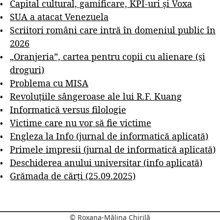
Capital cultural, gamificare, KPI-uri și Voxa
SUA a atacat Venezuela
Scriitori români care intră în domeniul public în
2026
„Oranjeria”, cartea pentru copii cu alienare (și
droguri)
Problema cu MISA
Revoluțiile sângeroase ale lui R.F. Kuang
Informatică versus filologie
Victime care nu vor să fie victime
Engleza la Info (jurnal de informatică aplicată)
Primele impresii (jurnal de informatică aplicată)
Deschiderea anului universitar (info aplicată)
Grămada de cărți (25.09.2025)
© Roxana-Mălina Chirilă