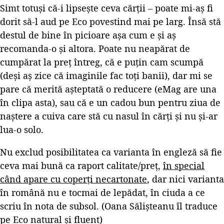
Simt totuși că-i lipsește ceva cărții – poate mi-aș fi
dorit să-l aud pe Eco povestind mai pe larg. Însă stă
destul de bine în picioare așa cum e și aș
recomanda-o și altora. Poate nu neapărat de
cumpărat la preț întreg, că e puțin cam scumpă
(deși aș zice că imaginile fac toți banii), dar mi se
pare că merită așteptată o reducere (eMag are una
în clipa asta), sau că e un cadou bun pentru ziua de
naștere a cuiva care stă cu nasul în cărți și nu și-ar
lua-o solo.
Nu exclud posibilitatea ca varianta în engleză să fie
ceva mai bună ca raport calitate/preț,
în special
când apare cu coperți necartonate
, dar nici varianta
în română nu e tocmai de lepădat, în ciuda a ce
scriu în nota de subsol. (Oana Sălișteanu îl traduce
pe Eco natural și fluent)