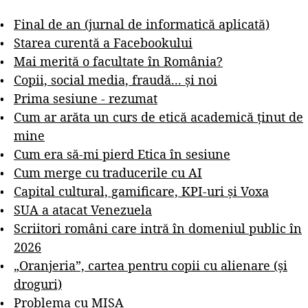
Final de an (jurnal de informatică aplicată)
Starea curentă a Facebookului
Mai merită o facultate în România?
Copii, social media, fraudă... și noi
Prima sesiune - rezumat
Cum ar arăta un curs de etică academică ținut de
mine
Cum era să-mi pierd Etica în sesiune
Cum merge cu traducerile cu AI
Capital cultural, gamificare, KPI-uri și Voxa
SUA a atacat Venezuela
Scriitori români care intră în domeniul public în
2026
„Oranjeria”, cartea pentru copii cu alienare (și
droguri)
Problema cu MISA