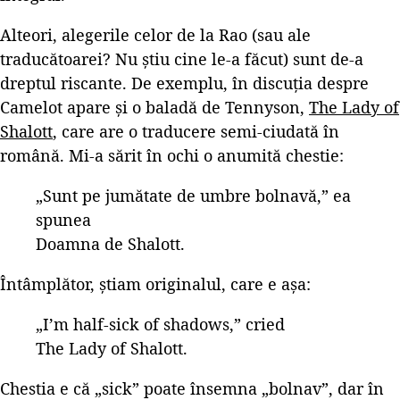
Alteori, alegerile celor de la Rao (sau ale
traducătoarei? Nu știu cine le-a făcut) sunt de-a
dreptul riscante. De exemplu, în discuția despre
Camelot apare și o baladă de Tennyson,
The Lady of
Shalott
, care are o traducere semi-ciudată în
română. Mi-a sărit în ochi o anumită chestie:
„Sunt pe jumătate de umbre bolnavă,” ea
spunea
Doamna de Shalott.
Întâmplător, știam originalul, care e așa:
„I’m half-sick of shadows,” cried
The Lady of Shalott.
Chestia e că „sick” poate însemna „bolnav”, dar în