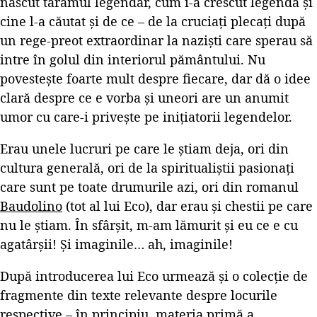
născut tărâmul legendar, cum i-a crescut legenda și
cine l-a căutat și de ce – de la cruciați plecați după
un rege-preot extraordinar la naziști care sperau să
intre în golul din interiorul pământului. Nu
povestește foarte mult despre fiecare, dar dă o idee
clară despre ce e vorba și uneori are un anumit
umor cu care-i privește pe inițiatorii legendelor.
Erau unele lucruri pe care le știam deja, ori din
cultura generală, ori de la spiritualiștii pasionați
care sunt pe toate drumurile azi, ori din romanul
Baudolino
(tot al lui Eco), dar erau și chestii pe care
nu le știam. În sfârșit, m-am lămurit și eu ce e cu
agatârșii! Și imaginile… ah, imaginile!
După introducerea lui Eco urmează și o colecție de
fragmente din texte relevante despre locurile
respective – în principiu, materia primă a