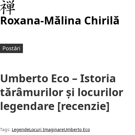
Roxana-Mălina Chirilă
Postări
Umberto Eco – Istoria
tărâmurilor și locurilor
legendare [recenzie]
Tags:
Legende
Locuri Imaginare
Umberto Eco