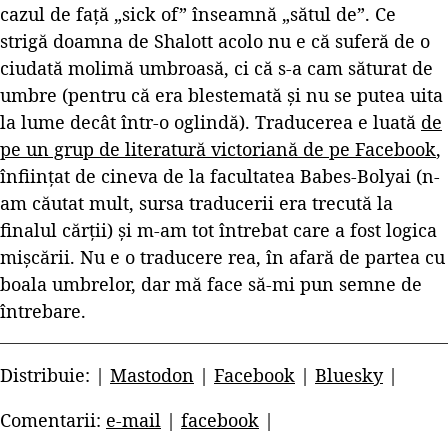
cazul de față „sick of” înseamnă „sătul de”. Ce
strigă doamna de Shalott acolo nu e că suferă de o
ciudată molimă umbroasă, ci că s-a cam săturat de
umbre (pentru că era blestemată și nu se putea uita
la lume decât într-o oglindă). Traducerea e luată
de
pe un grup de literatură victoriană de pe Facebook
,
înființat de cineva de la facultatea Babes-Bolyai (n-
am căutat mult, sursa traducerii era trecută la
finalul cărții) și m-am tot întrebat care a fost logica
mișcării. Nu e o traducere rea, în afară de partea cu
boala umbrelor, dar mă face să-mi pun semne de
întrebare.
Distribuie: |
Mastodon
|
Facebook
|
Bluesky
|
Comentarii:
e-mail
|
facebook
|