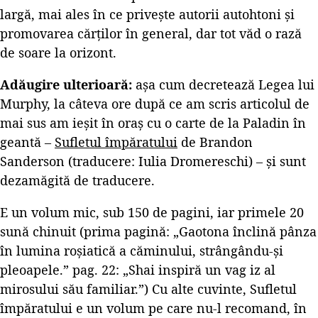
largă, mai ales în ce privește autorii autohtoni și
promovarea cărților în general, dar tot văd o rază
de soare la orizont.
Adăugire ulterioară:
așa cum decretează Legea lui
Murphy, la câteva ore după ce am scris articolul de
mai sus am ieșit în oraș cu o carte de la Paladin în
geantă –
Sufletul împăratului
de Brandon
Sanderson (traducere: Iulia Dromereschi) – și sunt
dezamăgită de traducere.
E un volum mic, sub 150 de pagini, iar primele 20
sună chinuit (prima pagină: „Gaotona înclină pânza
în lumina roșiatică a căminului, strângându-și
pleoapele.” pag. 22: „Shai inspiră un vag iz al
mirosului său familiar.”) Cu alte cuvinte, Sufletul
împăratului e un volum pe care nu-l recomand, în