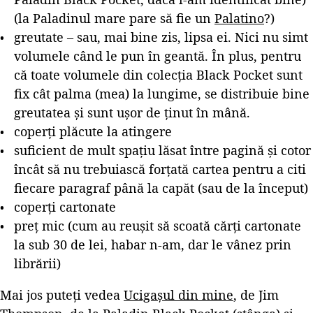
(la Paladinul mare pare să fie un
Palatino
?)
greutate – sau, mai bine zis, lipsa ei. Nici nu simt
volumele când le pun în geantă. În plus, pentru
că toate volumele din colecția Black Pocket sunt
fix cât palma (mea) la lungime, se distribuie bine
greutatea și sunt ușor de ținut în mână.
coperți plăcute la atingere
suficient de mult spațiu lăsat între pagină și cotor
încât să nu trebuiască forțată cartea pentru a citi
fiecare paragraf până la capăt (sau de la început)
coperți cartonate
preț mic (cum au reușit să scoată cărți cartonate
la sub 30 de lei, habar n-am, dar le vânez prin
librării)
Mai jos puteți vedea
Ucigașul din mine
, de Jim