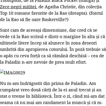
Thompson, de la Paladin Black Pocket (stânga) și
Zece negri mititei
, de Agatha Christie, din colecția
Top 10 romane favorite de la Rao (dreapta). (fontul
de la Rao să fie oare Baskerville?)
Sunt cam de aceeași dimensiune, dar cred că se
vede că la Rao scrisul e dintr-o margine în alta și că
ultimele litere încep să alunece în zona deseori
umbrită din apropierea cotorului. În poză trebuie să
o apăs cu ceva forță ca să rămână deschisă – cea de
la Paladin n-are nevoie de prea mult efort.
Nu m-am îndrăgostit din prima de Paladin. Am
cumpărat vreo două cărți de la ei anul trecut și au
stat o vreme în bibliotecă. Într-o zi, când mi-am dat
seama că nu mai am randament la muncă și că m-