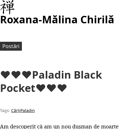
Roxana-Mălina Chirilă
Postări
♥♥♥Paladin Black
Pocket♥♥♥
Tags:
Cărți
Paladin
Am descoperit că am un nou dușman de moarte