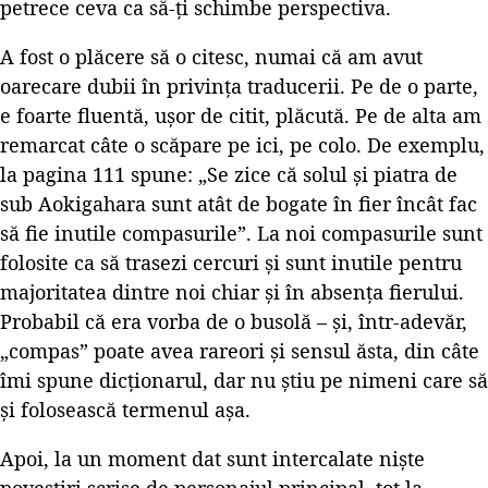
petrece ceva ca să-ți schimbe perspectiva.
A fost o plăcere să o citesc, numai că am avut
oarecare dubii în privința traducerii. Pe de o parte,
e foarte fluentă, ușor de citit, plăcută. Pe de alta am
remarcat câte o scăpare pe ici, pe colo. De exemplu,
la pagina 111 spune: „Se zice că solul și piatra de
sub Aokigahara sunt atât de bogate în fier încât fac
să fie inutile compasurile”. La noi compasurile sunt
folosite ca să trasezi cercuri și sunt inutile pentru
majoritatea dintre noi chiar și în absența fierului.
Probabil că era vorba de o busolă – și, într-adevăr,
„compas” poate avea rareori și sensul ăsta, din câte
îmi spune dicționarul, dar nu știu pe nimeni care să
și folosească termenul așa.
Apoi, la un moment dat sunt intercalate niște
povestiri scrise de personajul principal, tot la