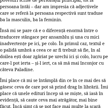
persoana întâi – dar am impresia că adjectivele
care se referă la persoana respectivă sunt traduse
ba la masculin, ba la feminin.
Însă mi se pare că e o diferență enormă între o
traducere stângace per ansamblu și una cu mici
inadvertențe pe ici, pe colo. În primul caz, textul e
o palidă umbră a ceea ce ar fi trebuit să fie, în al
doilea ești doar zgâriat pe urechi ici și colo, lucru pe
care-l pot ierta – și-l iert, ca să mă mai înconjor cu
câteva Paladine.
Îmi place că mi se întâmplă din ce în ce mai des să
găsesc ceva de care pot să prind drag în librării. Îmi
place că unele edituri încep să se miște, să iasă în
evidență, să caute ceva mai atrăgător, mai bine
făcut. Încă simt că se pot face mai multe la scară