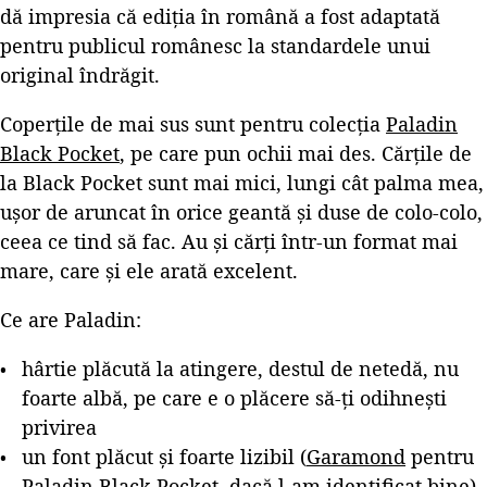
dă impresia că ediția în română a fost adaptată
pentru publicul românesc la standardele unui
original îndrăgit.
Coperțile de mai sus sunt pentru colecția
Paladin
Black Pocket
, pe care pun ochii mai des. Cărțile de
la Black Pocket sunt mai mici, lungi cât palma mea,
ușor de aruncat în orice geantă și duse de colo-colo,
ceea ce tind să fac. Au și cărți într-un format mai
mare, care și ele arată excelent.
Ce are Paladin:
hârtie plăcută la atingere, destul de netedă, nu
foarte albă, pe care e o plăcere să-ți odihnești
privirea
un font plăcut și foarte lizibil (
Garamond
pentru
Paladin Black Pocket, dacă l-am identificat bine)