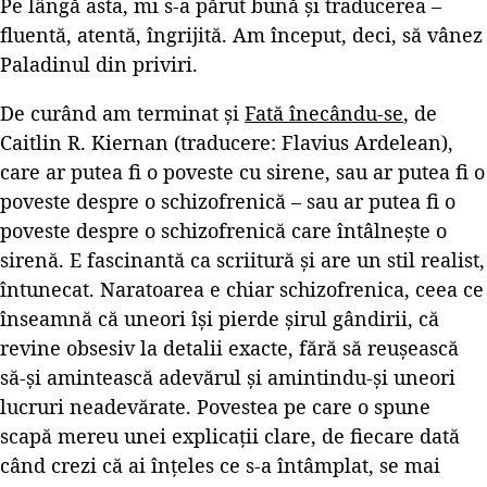
Pe lângă asta, mi s-a părut bună și traducerea –
fluentă, atentă, îngrijită. Am început, deci, să vânez
Paladinul din priviri.
De curând am terminat și
Fată înecându-se
, de
Caitlin R. Kiernan (traducere: Flavius Ardelean),
care ar putea fi o poveste cu sirene, sau ar putea fi o
poveste despre o schizofrenică – sau ar putea fi o
poveste despre o schizofrenică care întâlnește o
sirenă. E fascinantă ca scriitură și are un stil realist,
întunecat. Naratoarea e chiar schizofrenica, ceea ce
înseamnă că uneori își pierde șirul gândirii, că
revine obsesiv la detalii exacte, fără să reușească
să-și amintească adevărul și amintindu-și uneori
lucruri neadevărate. Povestea pe care o spune
scapă mereu unei explicații clare, de fiecare dată
când crezi că ai înțeles ce s-a întâmplat, se mai