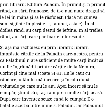
prin librării: Editura Paladin. În primul și-n primul
rând, au cărți frumoase, de ți-e mai mare dragul să
le iei în mână și să le răsfoiești (dacă nu cumva
sunt sigilate în plastic – și atunci, asta e). În al
doilea rând, au cărți destul de ieftine. În al treilea
rând, au cărți care par foarte interesante.
Și așa mă războiesc eu prin librării: librarii
împrăștie cărțile de la Paladin care-ncotro, pentru
că Paladinul n-are suficient de multe cărți încât să
nu fie îngrămădit printre cărțile de la Nemira,
Corint și cine mai scoate SF&F. Eu le caut cu
răbdare, uitându-mă încoace și încolo după
volumele pe care nu le am. Apoi încerc să nu le
cumpăr, știind că și-așa am prea multe cărți acasă.
După care inventez scuze ca să le cumpăr. E o
bătălie acerbă între mine și Paladin, iar Paladinul