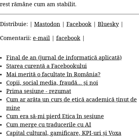
rest rămâne cum am stabilit.
Distribuie: |
Mastodon
|
Facebook
|
Bluesky
|
Comentarii:
e-mail
|
facebook
|
Final de an (jurnal de informatică aplicată)
Starea curentă a Facebookului
Mai merită o facultate în România?
Copii, social media, fraudă... și noi
Prima sesiune - rezumat
Cum ar arăta un curs de etică academică ținut de
mine
Cum era să-mi pierd Etica în sesiune
Cum merge cu traducerile cu AI
Capital cultural, gamificare, KPI-uri și Voxa