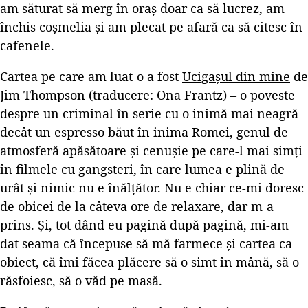
am săturat să merg în oraș doar ca să lucrez, am
închis coșmelia și am plecat pe afară ca să citesc în
cafenele.
Cartea pe care am luat-o a fost
Ucigașul din mine
de
Jim Thompson (traducere: Ona Frantz) – o poveste
despre un criminal în serie cu o inimă mai neagră
decât un espresso băut în inima Romei, genul de
atmosferă apăsătoare și cenușie pe care-l mai simți
în filmele cu gangsteri, în care lumea e plină de
urât și nimic nu e înălțător. Nu e chiar ce-mi doresc
de obicei de la câteva ore de relaxare, dar m-a
prins. Și, tot dând eu pagină după pagină, mi-am
dat seama că începuse să mă farmece și cartea ca
obiect, că îmi făcea plăcere să o simt în mână, să o
răsfoiesc, să o văd pe masă.